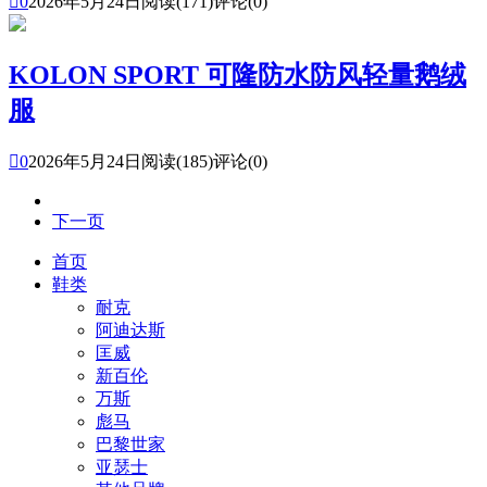

0
2026年5月24日
阅读(171)
评论(0)
KOLON SPORT 可隆防水防风轻量鹅绒
服

0
2026年5月24日
阅读(185)
评论(0)
下一页
首页
鞋类
耐克
阿迪达斯
匡威
新百伦
万斯
彪马
巴黎世家
亚瑟士