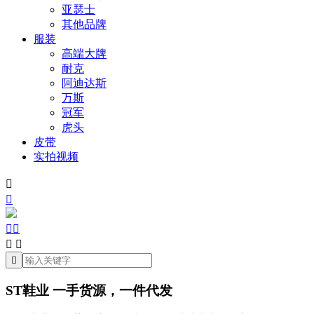
亚瑟士
其他品牌
服装
高端大牌
耐克
阿迪达斯
万斯
冠军
虎头
皮带
实拍视频







ST鞋业 一手货源，一件代发