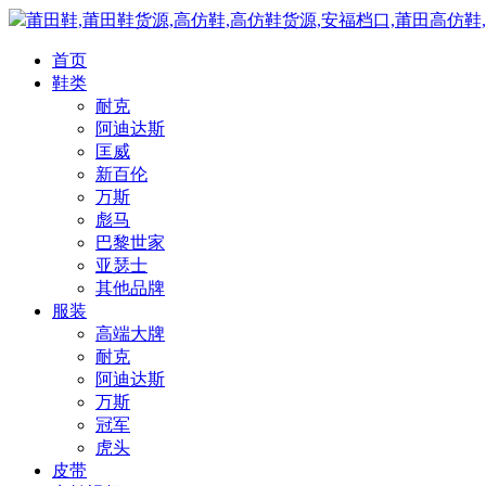
莆田鞋,莆田鞋货源,高仿鞋,高仿鞋货源,安福档口,莆田高仿鞋
首页
鞋类
耐克
阿迪达斯
匡威
新百伦
万斯
彪马
巴黎世家
亚瑟士
其他品牌
服装
高端大牌
耐克
阿迪达斯
万斯
冠军
虎头
皮带