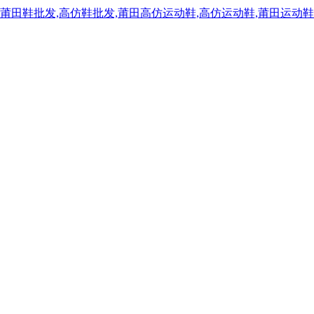
,莆田鞋批发,高仿鞋批发,莆田高仿运动鞋,高仿运动鞋,莆田运动鞋