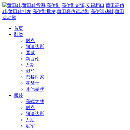
莆田鞋,莆田鞋货源,高仿鞋,高仿鞋货源,安福档口,莆田高仿
鞋,莆田鞋批发,高仿鞋批发,莆田高仿运动鞋,高仿运动鞋,莆田
运动鞋
首页
鞋类
耐克
阿迪达斯
匡威
新百伦
万斯
彪马
巴黎世家
亚瑟士
其他品牌
服装
高端大牌
耐克
阿迪达斯
万斯
冠军