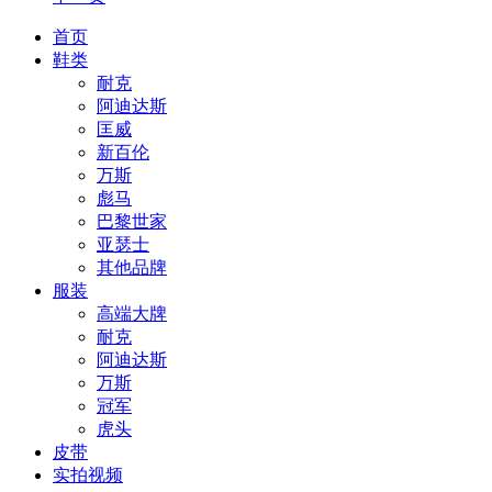
首页
鞋类
耐克
阿迪达斯
匡威
新百伦
万斯
彪马
巴黎世家
亚瑟士
其他品牌
服装
高端大牌
耐克
阿迪达斯
万斯
冠军
虎头
皮带
实拍视频