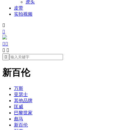
虎头
皮带
实拍视频







新百伦
万斯
亚瑟士
其他品牌
匡威
巴黎世家
彪马
新百伦