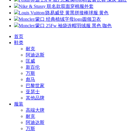
Nike & Stussy 联名款双面穿棉服外套
Louis Vuitton/路易威登 黄黑拼接棒球服 黄色
Moncler/蒙口 经典植绒字母logo圆领卫衣
Moncler/蒙口 25Fw 袖袋连帽羽绒服 黑色 咖色
首页
鞋类
耐克
阿迪达斯
匡威
新百伦
万斯
彪马
巴黎世家
亚瑟士
其他品牌
服装
高端大牌
耐克
阿迪达斯
万斯