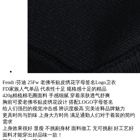
Fendi /芬迪 25Fw 老佛爷贴皮绣花字母签名Logo卫衣
FD家族人气单品 代表性十足 规格感十足的精品
420g精梳棉毛圈面料 手感细腻 穿着亲肤透气舒爽
胸前可爱老佛爷贴皮绣花设计 搭配LOGO字母签名
给人们强烈的视觉冲击感 辨识度极高 完美诠释品牌魅力
更具时尚与韵味 上身大方时尚 满足通勤人们对于着装的简约
需求
上身效果很好 显瘦 不挑剔身材 面料做工 无可挑剔 好工艺好
面料才能穿出好品味一款！