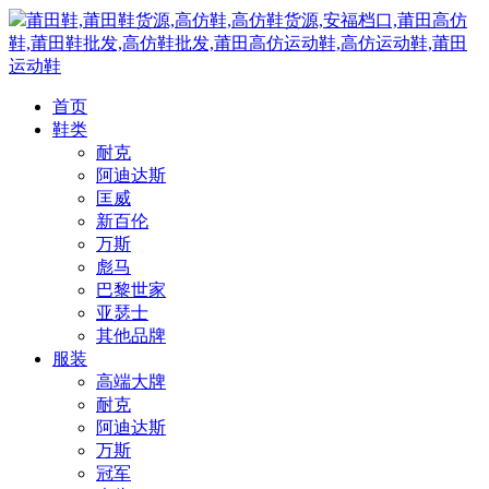
莆田鞋,莆田鞋货源,高仿鞋,高仿鞋货源,安福档口,莆田高仿
鞋,莆田鞋批发,高仿鞋批发,莆田高仿运动鞋,高仿运动鞋,莆田
运动鞋
首页
鞋类
耐克
阿迪达斯
匡威
新百伦
万斯
彪马
巴黎世家
亚瑟士
其他品牌
服装
高端大牌
耐克
阿迪达斯
万斯
冠军