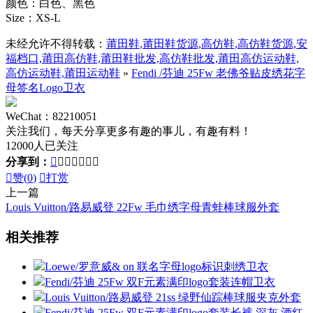
颜色：白色、黑色
Size：XS-L
未经允许不得转载：
莆田鞋,莆田鞋货源,高仿鞋,高仿鞋货源,安
福档口,莆田高仿鞋,莆田鞋批发,高仿鞋批发,莆田高仿运动鞋,
高仿运动鞋,莆田运动鞋
»
Fendi /芬迪 25Fw 老佛爷贴皮绣花字
母签名Logo卫衣
WeChat：82210051
关注我们，每天分享更多有趣的事儿，有趣有料！
12000人已关注
分享到：








赞(
0
)

打赏
上一篇
Louis Vuitton/路易威登 22Fw 毛巾绣字母青蛙棒球服外套
相关推荐
Loewe/罗意威& on 联名字母logo标识刺绣卫衣
Fendi/芬迪 25Fw 双F元素满印logo套装连帽卫衣
Louis Vuitton/路易威登 21ss 绿野仙踪棒球服夹克外套
Fendi/芬迪 25Fw 双F元素满印logo套装长裤 深灰 酒红