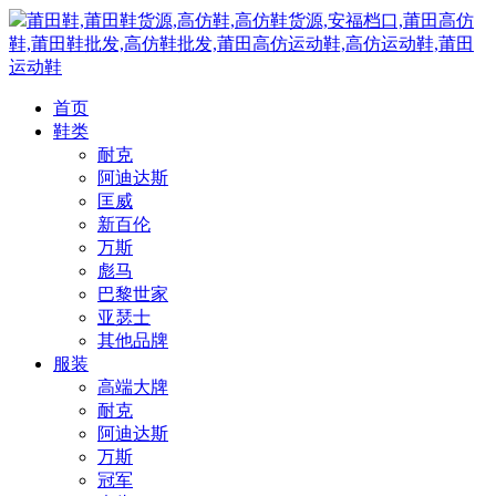
莆田鞋,莆田鞋货源,高仿鞋,高仿鞋货源,安福档口,莆田高仿
鞋,莆田鞋批发,高仿鞋批发,莆田高仿运动鞋,高仿运动鞋,莆田
运动鞋
首页
鞋类
耐克
阿迪达斯
匡威
新百伦
万斯
彪马
巴黎世家
亚瑟士
其他品牌
服装
高端大牌
耐克
阿迪达斯
万斯
冠军