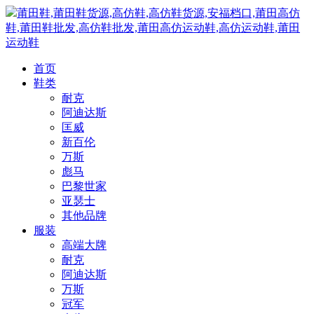
莆田鞋,莆田鞋货源,高仿鞋,高仿鞋货源,安福档口,莆田高仿
鞋,莆田鞋批发,高仿鞋批发,莆田高仿运动鞋,高仿运动鞋,莆田
运动鞋
首页
鞋类
耐克
阿迪达斯
匡威
新百伦
万斯
彪马
巴黎世家
亚瑟士
其他品牌
服装
高端大牌
耐克
阿迪达斯
万斯
冠军