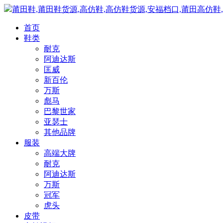
莆田鞋,莆田鞋货源,高仿鞋,高仿鞋货源,安福档口,莆田高仿鞋
首页
鞋类
耐克
阿迪达斯
匡威
新百伦
万斯
彪马
巴黎世家
亚瑟士
其他品牌
服装
高端大牌
耐克
阿迪达斯
万斯
冠军
虎头
皮带