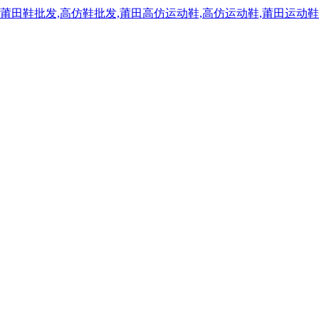
,莆田鞋批发,高仿鞋批发,莆田高仿运动鞋,高仿运动鞋,莆田运动鞋