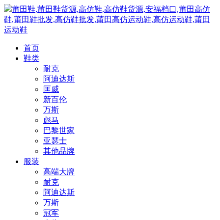
莆田鞋,莆田鞋货源,高仿鞋,高仿鞋货源,安福档口,莆田高仿
鞋,莆田鞋批发,高仿鞋批发,莆田高仿运动鞋,高仿运动鞋,莆田
运动鞋
首页
鞋类
耐克
阿迪达斯
匡威
新百伦
万斯
彪马
巴黎世家
亚瑟士
其他品牌
服装
高端大牌
耐克
阿迪达斯
万斯
冠军