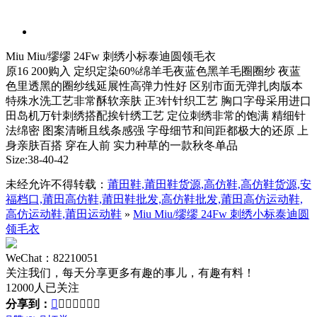
Miu Miu/缪缪 24Fw 刺绣小标泰迪圆领毛衣
原16 200购入 定织定染60%绵羊毛夜蓝色黑羊毛圈圈纱 夜蓝
色里透黑的圈纱线延展性高弹力性好 区别市面无弹扎肉版本
特殊水洗工艺非常酥软亲肤 正3针针织工艺 胸口字母采用进口
田岛机万针刺绣搭配挨针绣工艺 定位刺绣非常的饱满 精细针
法绵密 图案清晰且线条感强 字母细节和间距都极大的还原 上
身亲肤百搭 穿在人前 实力种草的一款秋冬单品
Size:38-40-42
未经允许不得转载：
莆田鞋,莆田鞋货源,高仿鞋,高仿鞋货源,安
福档口,莆田高仿鞋,莆田鞋批发,高仿鞋批发,莆田高仿运动鞋,
高仿运动鞋,莆田运动鞋
»
Miu Miu/缪缪 24Fw 刺绣小标泰迪圆
领毛衣
WeChat：82210051
关注我们，每天分享更多有趣的事儿，有趣有料！
12000人已关注
分享到：






