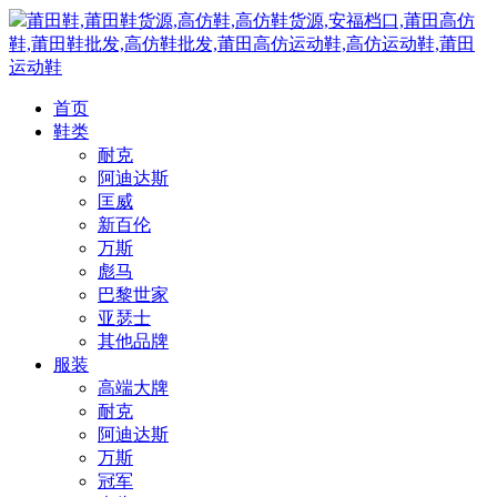
莆田鞋,莆田鞋货源,高仿鞋,高仿鞋货源,安福档口,莆田高仿
鞋,莆田鞋批发,高仿鞋批发,莆田高仿运动鞋,高仿运动鞋,莆田
运动鞋
首页
鞋类
耐克
阿迪达斯
匡威
新百伦
万斯
彪马
巴黎世家
亚瑟士
其他品牌
服装
高端大牌
耐克
阿迪达斯
万斯
冠军