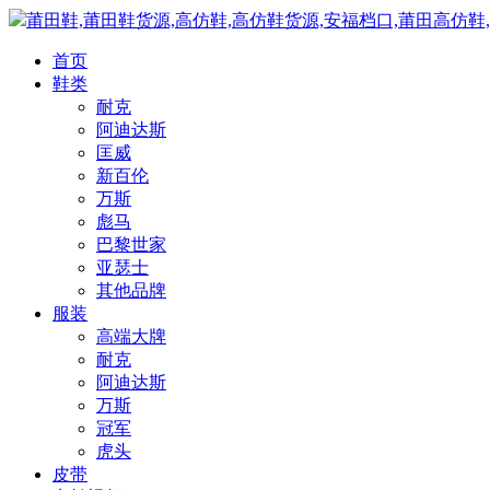
莆田鞋,莆田鞋货源,高仿鞋,高仿鞋货源,安福档口,莆田高仿鞋
首页
鞋类
耐克
阿迪达斯
匡威
新百伦
万斯
彪马
巴黎世家
亚瑟士
其他品牌
服装
高端大牌
耐克
阿迪达斯
万斯
冠军
虎头
皮带