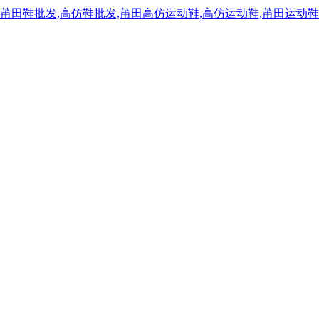
,莆田鞋批发,高仿鞋批发,莆田高仿运动鞋,高仿运动鞋,莆田运动鞋