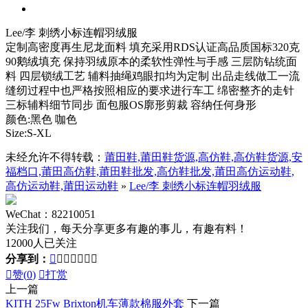
Lee/李 刺绣小标连帽羽绒服
定制高密度再生尼龙面料 填充采用RDS认证高品质国标320克
90鹅绒填充 保持羽绒原本的柔软性弹性与手感 三层防钻统面
料 四层锁绒工艺 辅料抽绳鸡眼扣均为定制 出品走线做工一流
缝纫过程中也严格按照相应的要求进行车工 绵密整齐的走针
三标辅料细节同步 面包服OS廓形剪裁 容纳任何身形
颜色:黑色 咖色
Size:S-XL
未经允许不得转载：
莆田鞋,莆田鞋货源,高仿鞋,高仿鞋货源,安
福档口,莆田高仿鞋,莆田鞋批发,高仿鞋批发,莆田高仿运动鞋,
高仿运动鞋,莆田运动鞋
»
Lee/李 刺绣小标连帽羽绒服
WeChat：82210051
关注我们，每天分享更多有趣的事儿，有趣有料！
12000人已关注
分享到：








赞(
0
)

打赏
上一篇
KITH 25Fw Brixton机车薄款棉服外套
下一篇