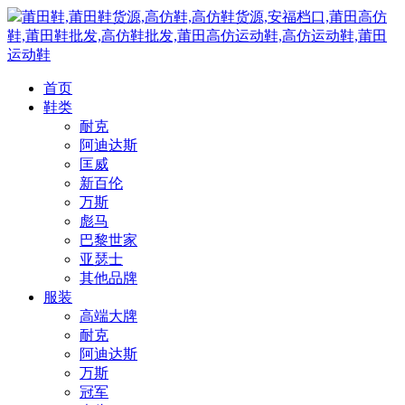
莆田鞋,莆田鞋货源,高仿鞋,高仿鞋货源,安福档口,莆田高仿
鞋,莆田鞋批发,高仿鞋批发,莆田高仿运动鞋,高仿运动鞋,莆田
运动鞋
首页
鞋类
耐克
阿迪达斯
匡威
新百伦
万斯
彪马
巴黎世家
亚瑟士
其他品牌
服装
高端大牌
耐克
阿迪达斯
万斯
冠军