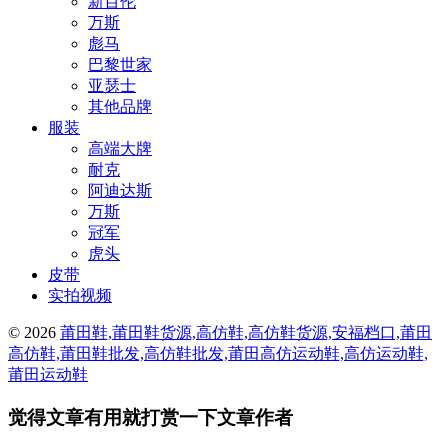
新百伦
万斯
彪马
巴黎世家
亚瑟士
其他品牌
服装
高端大牌
耐克
阿迪达斯
万斯
冠军
虎头
皮带
实拍视频
© 2026
莆田鞋,莆田鞋货源,高仿鞋,高仿鞋货源,安福档口,莆田
高仿鞋,莆田鞋批发,高仿鞋批发,莆田高仿运动鞋,高仿运动鞋,
莆田运动鞋
觉得文章有用就打赏一下文章作者