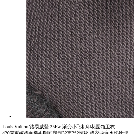
Louis Vuitton/路易威登 25Fw 渐变小飞机印花圆领卫衣
420克重纯棉面料毛圈底定制32支2*2螺纹 成衣两遍水洗处理