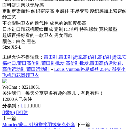
面料舒适亲肤无异感
定制定染面料 纺织密度高 垂感佳 不易变形 厚织感加上紧密纺
纱工艺
不会影响卫衣的透气性 成色的饱和度很高
日本进口印花机喷绘而成 定制1:1辅料 特殊螺纹 宽松版型
超级百搭好看的一款卫衣 男女同款
颜色：白色 黑色
Size XS-L
未经允许不得转载：
莆田鞋,莆田鞋货源,高仿鞋,高仿鞋货源,安
福档口,莆田高仿鞋,莆田鞋批发,高仿鞋批发,莆田高仿运动鞋,
高仿运动鞋,莆田运动鞋
»
Louis Vuitton/路易威登 25Fw 渐变小
飞机印花圆领卫衣
WeChat：82210051
关注我们，每天分享更多有趣的事儿，有趣有料！
12000人已关注
分享到：








赞(
0
)

打赏
上一篇
Moncler/蒙口 针织拼接羽绒夹克外套
下一篇