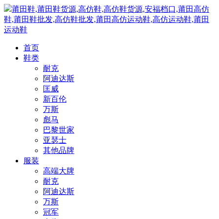
莆田鞋,莆田鞋货源,高仿鞋,高仿鞋货源,安福档口,莆田高仿
鞋,莆田鞋批发,高仿鞋批发,莆田高仿运动鞋,高仿运动鞋,莆田
运动鞋
首页
鞋类
耐克
阿迪达斯
匡威
新百伦
万斯
彪马
巴黎世家
亚瑟士
其他品牌
服装
高端大牌
耐克
阿迪达斯
万斯
冠军