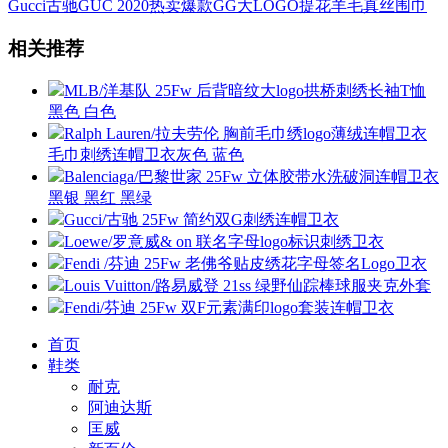
Gucci古驰GUC 2020热卖爆款GG大LOGO提花羊毛真丝围巾
相关推荐
MLB/洋基队 25Fw 后背暗纹大logo拱桥刺绣长袖T恤
黑色 白色
Ralph Lauren/拉夫劳伦 胸前毛巾绣logo薄绒连帽卫衣
毛巾刺绣连帽卫衣灰色 蓝色
Balenciaga/巴黎世家 25Fw 立体胶带水洗破洞连帽卫衣
黑银 黑红 黑绿
Gucci/古驰 25Fw 简约双G刺绣连帽卫衣
Loewe/罗意威& on 联名字母logo标识刺绣卫衣
Fendi /芬迪 25Fw 老佛爷贴皮绣花字母签名Logo卫衣
Louis Vuitton/路易威登 21ss 绿野仙踪棒球服夹克外套
Fendi/芬迪 25Fw 双F元素满印logo套装连帽卫衣
首页
鞋类
耐克
阿迪达斯
匡威