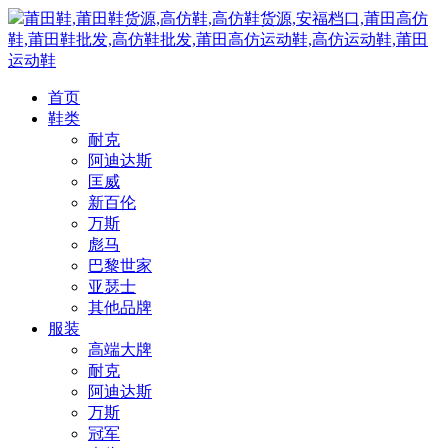
莆田鞋,莆田鞋货源,高仿鞋,高仿鞋货源,安福档口,莆田高仿
鞋,莆田鞋批发,高仿鞋批发,莆田高仿运动鞋,高仿运动鞋,莆田
运动鞋
首页
鞋类
耐克
阿迪达斯
匡威
新百伦
万斯
彪马
巴黎世家
亚瑟士
其他品牌
服装
高端大牌
耐克
阿迪达斯
万斯
冠军