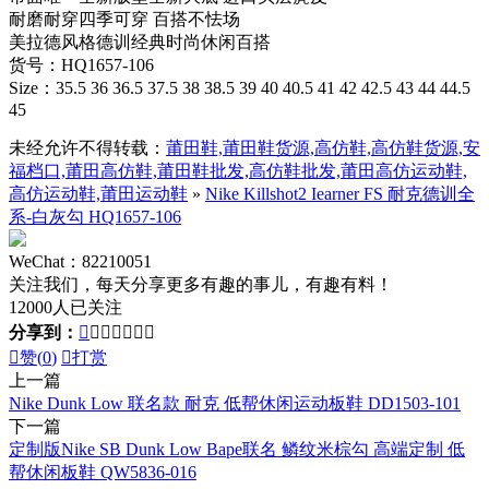
耐磨耐穿四季可穿 百搭不怯场
美拉德风格德训经典时尚休闲百搭
货号：HQ1657-106
Size：35.5 36 36.5 37.5 38 38.5 39 40 40.5 41 42 42.5 43 44 44.5
45
未经允许不得转载：
莆田鞋,莆田鞋货源,高仿鞋,高仿鞋货源,安
福档口,莆田高仿鞋,莆田鞋批发,高仿鞋批发,莆田高仿运动鞋,
高仿运动鞋,莆田运动鞋
»
Nike Killshot2 Iearner FS 耐克德训全
系-白灰勾 HQ1657-106
WeChat：82210051
关注我们，每天分享更多有趣的事儿，有趣有料！
12000人已关注
分享到：








赞(
0
)

打赏
上一篇
Nike Dunk Low 联名款 耐克 低帮休闲运动板鞋 DD1503-101
下一篇
定制版Nike SB Dunk Low Bape联名 鳞纹米棕勾 高端定制 低
帮休闲板鞋 QW5836-016