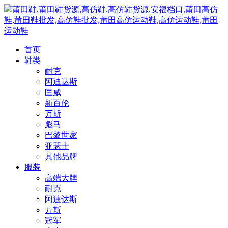
莆田鞋,莆田鞋货源,高仿鞋,高仿鞋货源,安福档口,莆田高仿
鞋,莆田鞋批发,高仿鞋批发,莆田高仿运动鞋,高仿运动鞋,莆田
运动鞋
首页
鞋类
耐克
阿迪达斯
匡威
新百伦
万斯
彪马
巴黎世家
亚瑟士
其他品牌
服装
高端大牌
耐克
阿迪达斯
万斯
冠军