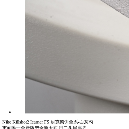
Nike Killshot2 Iearner FS 耐克德训全系-白灰勾
市面唯一全新版型全新大底 进口头层麂皮