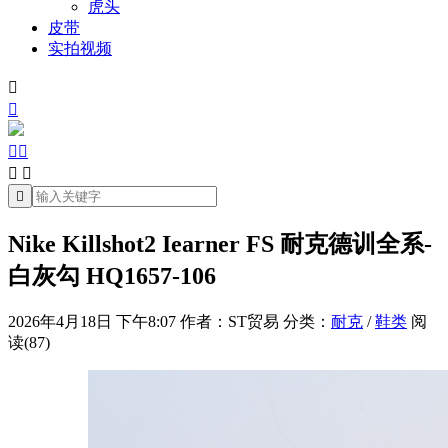
虎头
皮带
实拍视频







Nike Killshot2 Iearner FS 耐克德训全系-
白灰勾 HQ1657-106
2026年4月18日 下午8:07
作者：ST贸易
分类：
耐克
/
鞋类
阅
读(87)