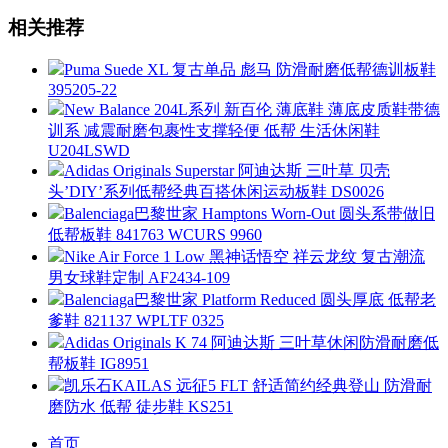
相关推荐
Puma Suede XL 复古单品 彪马 防滑耐磨低帮德训板鞋
395205-22
New Balance 204L系列 新百伦 薄底鞋 薄底皮质鞋带德
训系 减震耐磨包裹性支撑轻便 低帮 生活休闲鞋
U204LSWD
Adidas Originals Superstar 阿迪达斯 三叶草 贝壳
头’DIY’系列低帮经典百搭休闲运动板鞋 DS0026
Balenciaga巴黎世家 Hamptons Worn-Out 圆头系带做旧
低帮板鞋 841763 WCURS 9960
Nike Air Force 1 Low 黑神话悟空 祥云龙纹 复古潮流
男女球鞋定制 AF2434-109
Balenciaga巴黎世家 Platform Reduced 圆头厚底 低帮老
爹鞋 821137 WPLTF 0325
Adidas Originals K 74 阿迪达斯 三叶草休闲防滑耐磨低
帮板鞋 IG8951
凯乐石KAILAS 远征5 FLT 舒适简约经典登山 防滑耐
磨防水 低帮 徒步鞋 KS251
首页