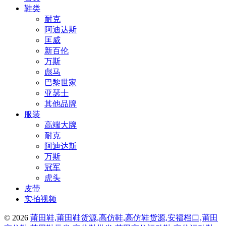
鞋类
耐克
阿迪达斯
匡威
新百伦
万斯
彪马
巴黎世家
亚瑟士
其他品牌
服装
高端大牌
耐克
阿迪达斯
万斯
冠军
虎头
皮带
实拍视频
© 2026
莆田鞋,莆田鞋货源,高仿鞋,高仿鞋货源,安福档口,莆田