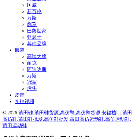
匡威
新百伦
万斯
彪马
巴黎世家
亚瑟士
其他品牌
服装
高端大牌
耐克
阿迪达斯
万斯
冠军
虎头
皮带
实拍视频
© 2026
莆田鞋,莆田鞋货源,高仿鞋,高仿鞋货源,安福档口,莆田
高仿鞋,莆田鞋批发,高仿鞋批发,莆田高仿运动鞋,高仿运动鞋,
莆田运动鞋