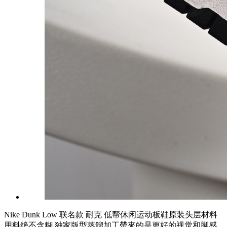
Nike Dunk Low 联名款 耐克 低帮休闲运动板鞋原装头层材料
用料绝不含糊 独家版型蒸餾加工帶來的是更好的视觉和脚感