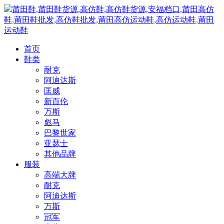
莆田鞋,莆田鞋货源,高仿鞋,高仿鞋货源,安福档口,莆田高仿
鞋,莆田鞋批发,高仿鞋批发,莆田高仿运动鞋,高仿运动鞋,莆田
运动鞋
首页
鞋类
耐克
阿迪达斯
匡威
新百伦
万斯
彪马
巴黎世家
亚瑟士
其他品牌
服装
高端大牌
耐克
阿迪达斯
万斯
冠军