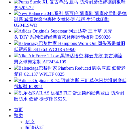
Puma Suede XL 复古单品 彪马 防滑耐磨低帮德训板鞋
395205-22
New Balance 204L系列 新百伦 薄底鞋 薄底皮质鞋带德
训系 减震耐磨包裹性支撑轻便 低帮 生活休闲鞋
U204LSWD
Adidas Originals Superstar 阿迪达斯 三叶草 贝壳
头’DIY’系列低帮经典百搭休闲运动板鞋 DS0026
Balenciaga巴黎世家 Hamptons Worn-Out 圆头系带做旧
低帮板鞋 841763 WCURS 9960
Nike Air Force 1 Low 黑神话悟空 祥云龙纹 复古潮流
男女球鞋定制 AF2434-109
Balenciaga巴黎世家 Platform Reduced 圆头厚底 低帮老
爹鞋 821137 WPLTF 0325
Adidas Originals K 74 阿迪达斯 三叶草休闲防滑耐磨低
帮板鞋 IG8951
凯乐石KAILAS 远征5 FLT 舒适简约经典登山 防滑耐
磨防水 低帮 徒步鞋 KS251
首页
鞋类
耐克
阿迪达斯