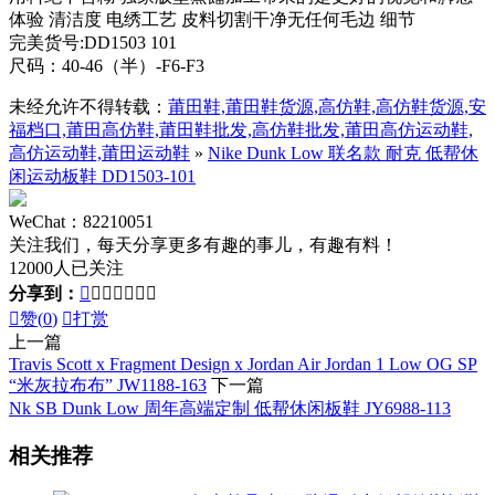
体验 清洁度 电绣工艺 皮料切割干净无任何毛边 细节
完美货号:DD1503 101
尺码：40-46（半）-F6-F3
未经允许不得转载：
莆田鞋,莆田鞋货源,高仿鞋,高仿鞋货源,安
福档口,莆田高仿鞋,莆田鞋批发,高仿鞋批发,莆田高仿运动鞋,
高仿运动鞋,莆田运动鞋
»
Nike Dunk Low 联名款 耐克 低帮休
闲运动板鞋 DD1503-101
WeChat：82210051
关注我们，每天分享更多有趣的事儿，有趣有料！
12000人已关注
分享到：








赞(
0
)

打赏
上一篇
Travis Scott x Fragment Design x Jordan Air Jordan 1 Low OG SP
“米灰拉布布” JW1188-163
下一篇
Nk SB Dunk Low 周年高端定制 低帮休闲板鞋 JY6988-113
相关推荐