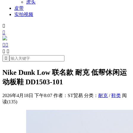
虎头
皮带
实拍视频







Nike Dunk Low 联名款 耐克 低帮休闲运
动板鞋 DD1503-101
2026年4月18日 下午8:07
作者：ST贸易
分类：
耐克
/
鞋类
阅
读(135)