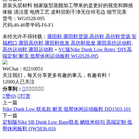
原装头层材料 独家版型蒸餾加工帶來的是更好的视觉和脚感
体验 清洁度 电绣工艺 皮料切割干净无任何毛边 细节完美
货号：WG0528-095
尺码:40-46带半码-F6-F1
未经允许不得转载：
莆田鞋,莆田鞋货源,高仿鞋,高仿鞋货源,安
福档口,莆田高仿鞋,莆田鞋批发,高仿鞋批发,莆田高仿运动鞋,
高仿运动鞋,莆田运动鞋
»
YC版Nike Dunk Low Retro ‘DIY高
端定制’耐克 低帮休闲运动板鞋 WG0528-095
WeChat：82210051
关注我们，每天分享更多有趣的事儿，有趣有料！
12000人已关注
分享到：








赞(
0
)

打赏
上一篇
Nike Dunk Low 联名款 耐克 低帮休闲运动板鞋 DD1503-101
下一篇
定制版Nike SB Dunk Low Bape联名 鳞纹米棕勾 高端定制 低
帮休闲板鞋 QW5836-016