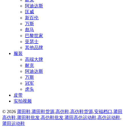
阿迪达斯
匡威
新百伦
万斯
彪马
巴黎世家
亚瑟士
其他品牌
服装
高端大牌
耐克
阿迪达斯
万斯
冠军
虎头
皮带
实拍视频
© 2026
莆田鞋,莆田鞋货源,高仿鞋,高仿鞋货源,安福档口,莆田
高仿鞋,莆田鞋批发,高仿鞋批发,莆田高仿运动鞋,高仿运动鞋,
莆田运动鞋