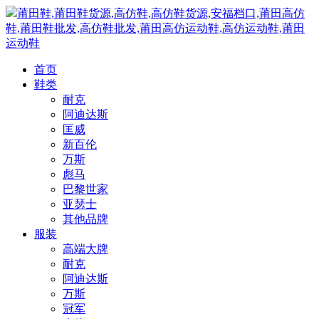
莆田鞋,莆田鞋货源,高仿鞋,高仿鞋货源,安福档口,莆田高仿
鞋,莆田鞋批发,高仿鞋批发,莆田高仿运动鞋,高仿运动鞋,莆田
运动鞋
首页
鞋类
耐克
阿迪达斯
匡威
新百伦
万斯
彪马
巴黎世家
亚瑟士
其他品牌
服装
高端大牌
耐克
阿迪达斯
万斯
冠军