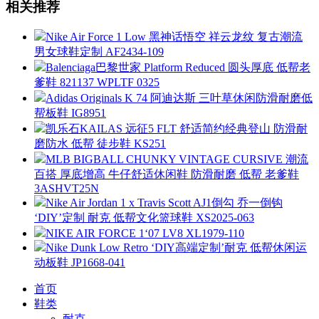
相关推荐
Nike Air Force 1 Low 黑神话悟空 祥云龙纹 复古潮流
男女球鞋定制 AF2434-109
Balenciaga巴黎世家 Platform Reduced 圆头厚底 低帮老
爹鞋 821137 WPLTF 0325
Adidas Originals K 74 阿迪达斯 三叶草休闲防滑耐磨低
帮板鞋 IG8951
凯乐石KAILAS 远征5 FLT 舒适简约经典登山 防滑耐
磨防水 低帮 徒步鞋 KS251
MLB BIGBALL CHUNKY VINTAGE CURSIVE 潮流
百搭 厚底增高 牛仔舒适休闲鞋 防滑耐磨 低帮 老爹鞋
3ASHVT25N
Nike Air Jordan 1 x Travis Scott AJ1倒勾 乔一倒钩
‘DIY’定制 耐克 低帮文化篮球鞋 XS2025-063
NIKE AIR FORCE 1‘07 LV8 XL1979-110
Nike Dunk Low Retro ‘DIY高端定制’耐克 低帮休闲运
动板鞋 JP1668-041
首页
鞋类
耐克