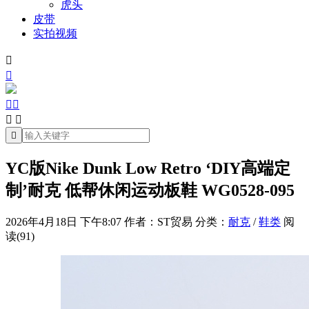
虎头
皮带
实拍视频







YC版Nike Dunk Low Retro ‘DIY高端定
制’耐克 低帮休闲运动板鞋 WG0528-095
2026年4月18日 下午8:07
作者：ST贸易
分类：
耐克
/
鞋类
阅
读(91)