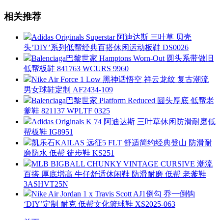
相关推荐
Adidas Originals Superstar 阿迪达斯 三叶草 贝壳
头’DIY’系列低帮经典百搭休闲运动板鞋 DS0026
Balenciaga巴黎世家 Hamptons Worn-Out 圆头系带做旧
低帮板鞋 841763 WCURS 9960
Nike Air Force 1 Low 黑神话悟空 祥云龙纹 复古潮流
男女球鞋定制 AF2434-109
Balenciaga巴黎世家 Platform Reduced 圆头厚底 低帮老
爹鞋 821137 WPLTF 0325
Adidas Originals K 74 阿迪达斯 三叶草休闲防滑耐磨低
帮板鞋 IG8951
凯乐石KAILAS 远征5 FLT 舒适简约经典登山 防滑耐
磨防水 低帮 徒步鞋 KS251
MLB BIGBALL CHUNKY VINTAGE CURSIVE 潮流
百搭 厚底增高 牛仔舒适休闲鞋 防滑耐磨 低帮 老爹鞋
3ASHVT25N
Nike Air Jordan 1 x Travis Scott AJ1倒勾 乔一倒钩
‘DIY’定制 耐克 低帮文化篮球鞋 XS2025-063