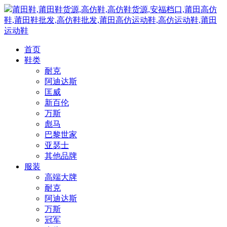
莆田鞋,莆田鞋货源,高仿鞋,高仿鞋货源,安福档口,莆田高仿
鞋,莆田鞋批发,高仿鞋批发,莆田高仿运动鞋,高仿运动鞋,莆田
运动鞋
首页
鞋类
耐克
阿迪达斯
匡威
新百伦
万斯
彪马
巴黎世家
亚瑟士
其他品牌
服装
高端大牌
耐克
阿迪达斯
万斯
冠军