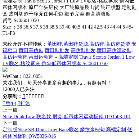
高端定制 Travis Scott x Jordan 1 Low LV联名-格纹雾灰 倒勾低
帮休闲版本 原厂全头层皮 大厂纯原品质出货 纯正版型 定制鞋
盒 皮料切割干净无任何毛边 细节完美 超高清洁度
货号:SC0601-050
Size ：36 36.5 37.5 38 38.5 39 40 40.5 41 42 42.5 43 44 44.5 45-
T1-F3
未经允许不得转载：
莆田鞋,莆田鞋货源,高仿鞋,高仿鞋货源,安
福档口,莆田高仿鞋,莆田鞋批发,高仿鞋批发,莆田高仿运动鞋,
高仿运动鞋,莆田运动鞋
»
高端定制 Travis Scott x Jordan 1 Low
LV联名-格纹雾灰 倒勾低帮休闲版本 SC0601-050
WeChat：82210051
关注我们，每天分享更多有趣的事儿，有趣有料！
12000人已关注
分享到：








赞(
0
)

打赏
上一篇
Nike Dunk Low 联名款 耐克 低帮休闲运动板鞋 DD1503-101
下一篇
定制版Nike SB Dunk Low Bape联名 鳞纹米棕勾 高端定制 低
帮休闲板鞋 QW5836-016