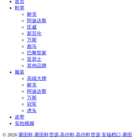
首页
鞋类
耐克
阿迪达斯
匡威
新百伦
万斯
彪马
巴黎世家
亚瑟士
其他品牌
服装
高端大牌
耐克
阿迪达斯
万斯
冠军
虎头
皮带
实拍视频
© 2026
莆田鞋,莆田鞋货源,高仿鞋,高仿鞋货源,安福档口,莆田