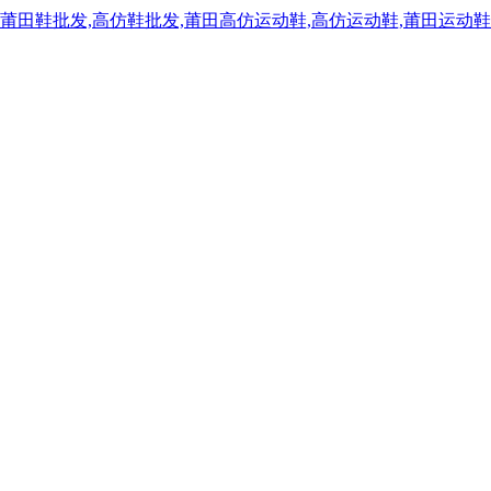
,莆田鞋批发,高仿鞋批发,莆田高仿运动鞋,高仿运动鞋,莆田运动鞋