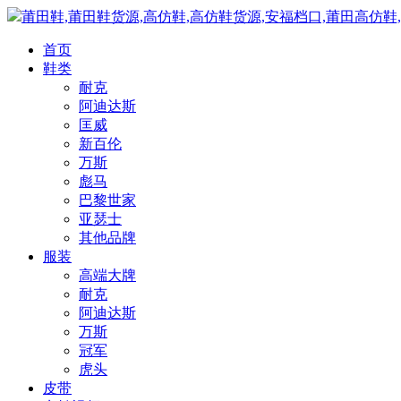
莆田鞋,莆田鞋货源,高仿鞋,高仿鞋货源,安福档口,莆田高仿鞋
首页
鞋类
耐克
阿迪达斯
匡威
新百伦
万斯
彪马
巴黎世家
亚瑟士
其他品牌
服装
高端大牌
耐克
阿迪达斯
万斯
冠军
虎头
皮带