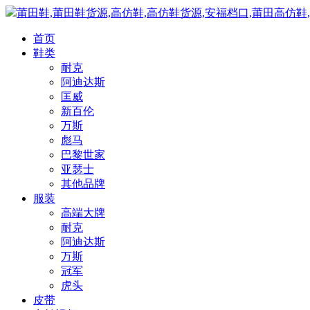
莆田鞋,莆田鞋货源,高仿鞋,高仿鞋货源,安福档口,莆田高仿鞋
首页
鞋类
耐克
阿迪达斯
匡威
新百伦
万斯
彪马
巴黎世家
亚瑟士
其他品牌
服装
高端大牌
耐克
阿迪达斯
万斯
冠军
虎头
皮带