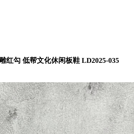
reme联名 花雕红勾 低帮文化休闲板鞋 LD2025-035