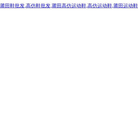
,莆田鞋批发,高仿鞋批发,莆田高仿运动鞋,高仿运动鞋,莆田运动鞋