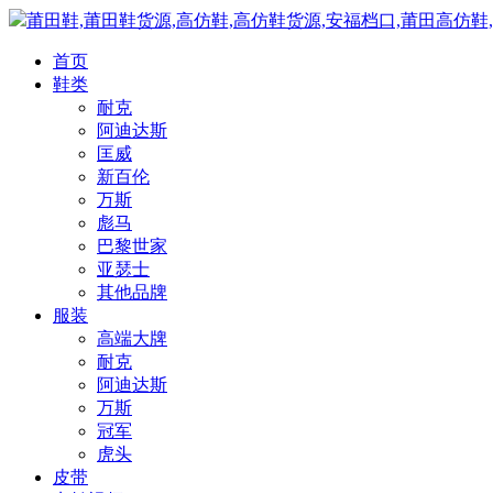
莆田鞋,莆田鞋货源,高仿鞋,高仿鞋货源,安福档口,莆田高仿鞋
首页
鞋类
耐克
阿迪达斯
匡威
新百伦
万斯
彪马
巴黎世家
亚瑟士
其他品牌
服装
高端大牌
耐克
阿迪达斯
万斯
冠军
虎头
皮带