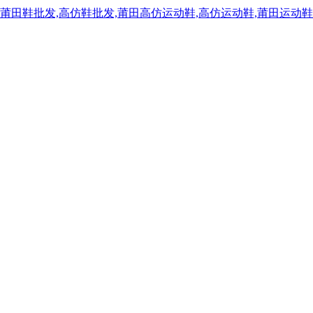
,莆田鞋批发,高仿鞋批发,莆田高仿运动鞋,高仿运动鞋,莆田运动鞋