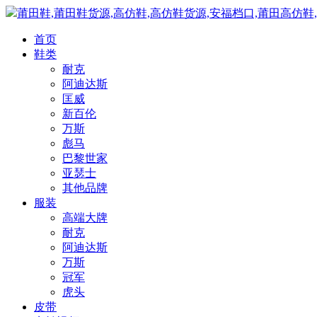
莆田鞋,莆田鞋货源,高仿鞋,高仿鞋货源,安福档口,莆田高仿鞋
首页
鞋类
耐克
阿迪达斯
匡威
新百伦
万斯
彪马
巴黎世家
亚瑟士
其他品牌
服装
高端大牌
耐克
阿迪达斯
万斯
冠军
虎头
皮带