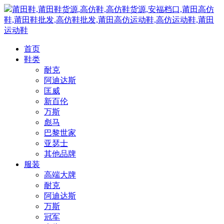
莆田鞋,莆田鞋货源,高仿鞋,高仿鞋货源,安福档口,莆田高仿
鞋,莆田鞋批发,高仿鞋批发,莆田高仿运动鞋,高仿运动鞋,莆田
运动鞋
首页
鞋类
耐克
阿迪达斯
匡威
新百伦
万斯
彪马
巴黎世家
亚瑟士
其他品牌
服装
高端大牌
耐克
阿迪达斯
万斯
冠军