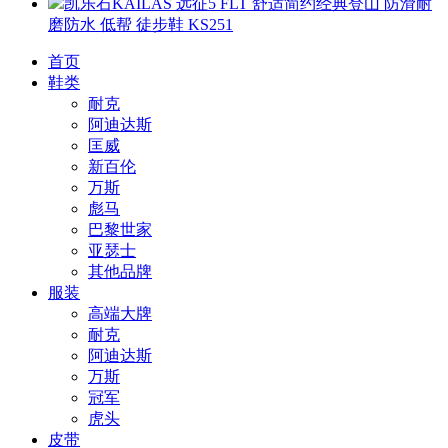
凯乐石KAILAS 远征5 FLT 舒适简约经典登山 防滑耐
磨防水 低帮 徒步鞋 KS251
首页
鞋类
耐克
阿迪达斯
匡威
新百伦
万斯
彪马
巴黎世家
亚瑟士
其他品牌
服装
高端大牌
耐克
阿迪达斯
万斯
冠军
虎头
皮带