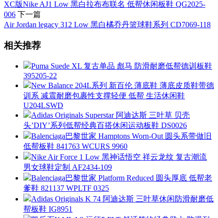
XC版Nike AJ1 Low 黑白拉布布联名 低帮休闲板鞋 QG2025-
006
下一篇
Air Jordan legacy 312 Low 黑白橘乔丹篮球鞋系列 CD7069-118
相关推荐
Puma Suede XL 复古单品 彪马 防滑耐磨低帮德训板鞋
395205-22
New Balance 204L系列 新百伦 薄底鞋 薄底皮质鞋带德
训系 减震耐磨包裹性支撑轻便 低帮 生活休闲鞋
U204LSWD
Adidas Originals Superstar 阿迪达斯 三叶草 贝壳
头’DIY’系列低帮经典百搭休闲运动板鞋 DS0026
Balenciaga巴黎世家 Hamptons Worn-Out 圆头系带做旧
低帮板鞋 841763 WCURS 9960
Nike Air Force 1 Low 黑神话悟空 祥云龙纹 复古潮流
男女球鞋定制 AF2434-109
Balenciaga巴黎世家 Platform Reduced 圆头厚底 低帮老
爹鞋 821137 WPLTF 0325
Adidas Originals K 74 阿迪达斯 三叶草休闲防滑耐磨低
帮板鞋 IG8951