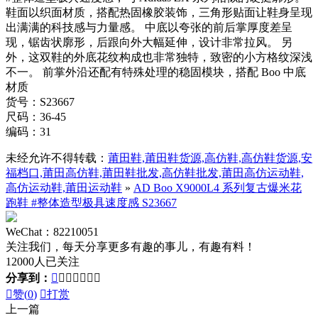
鞋面以织面材质，搭配热固橡胶装饰，三角形贴面让鞋身呈现
出满满的科技感与力量感。 中底以夸张的前后掌厚度差呈
现，锯齿状廓形，后跟向外大幅延伸，设计非常拉风。 另
外，这双鞋的外底花纹构成也非常独特，致密的小方格纹深浅
不一。 前掌外沿还配有特殊处理的稳固模块，搭配 Boo 中底
材质
货号：S23667
尺码：36-45
编码：31
未经允许不得转载：
莆田鞋,莆田鞋货源,高仿鞋,高仿鞋货源,安
福档口,莆田高仿鞋,莆田鞋批发,高仿鞋批发,莆田高仿运动鞋,
高仿运动鞋,莆田运动鞋
»
AD Boo X9000L4 系列复古爆米花
跑鞋 #整体造型极具速度感 S23667
WeChat：82210051
关注我们，每天分享更多有趣的事儿，有趣有料！
12000人已关注
分享到：








赞(
0
)

打赏
上一篇