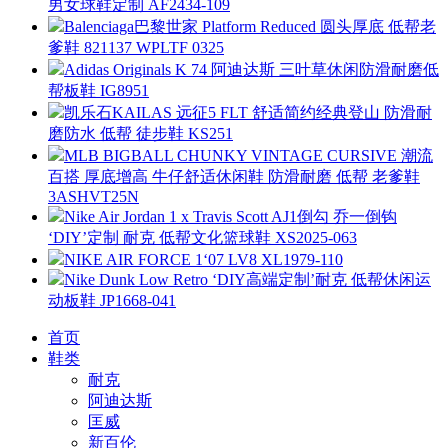
男女球鞋定制 AF2434-109
Balenciaga巴黎世家 Platform Reduced 圆头厚底 低帮老
爹鞋 821137 WPLTF 0325
Adidas Originals K 74 阿迪达斯 三叶草休闲防滑耐磨低
帮板鞋 IG8951
凯乐石KAILAS 远征5 FLT 舒适简约经典登山 防滑耐
磨防水 低帮 徒步鞋 KS251
MLB BIGBALL CHUNKY VINTAGE CURSIVE 潮流
百搭 厚底增高 牛仔舒适休闲鞋 防滑耐磨 低帮 老爹鞋
3ASHVT25N
Nike Air Jordan 1 x Travis Scott AJ1倒勾 乔一倒钩
‘DIY’定制 耐克 低帮文化篮球鞋 XS2025-063
NIKE AIR FORCE 1‘07 LV8 XL1979-110
Nike Dunk Low Retro ‘DIY高端定制’耐克 低帮休闲运
动板鞋 JP1668-041
首页
鞋类
耐克
阿迪达斯
匡威
新百伦