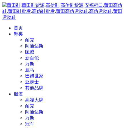
莆田鞋,莆田鞋货源,高仿鞋,高仿鞋货源,安福档口,莆田高仿
鞋,莆田鞋批发,高仿鞋批发,莆田高仿运动鞋,高仿运动鞋,莆田
运动鞋
首页
鞋类
耐克
阿迪达斯
匡威
新百伦
万斯
彪马
巴黎世家
亚瑟士
其他品牌
服装
高端大牌
耐克
阿迪达斯
万斯
冠军