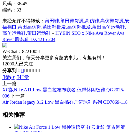
尺码：36-45
编码：33
未经允许不得转载：
莆田鞋,莆田鞋货源,高仿鞋,高仿鞋货源,安
福档口,莆田高仿鞋,莆田鞋批发,高仿鞋批发,莆田高仿运动鞋,
高仿运动鞋,莆田运动鞋
»
HYEIN SEO x Nike Ava Rover Ava
Rover 联名鞋 DX4215-204
WeChat：82210051
关注我们，每天分享更多有趣的事儿，有趣有料！
12000人已关注
分享到：








赞(
0
)

打赏
上一篇
XC版Nike AJ1 Low 黑白拉布布联名 低帮休闲板鞋 QG2025-
006
下一篇
Air Jordan legacy 312 Low 黑白橘乔丹篮球鞋系列 CD7069-118
相关推荐
Nike Air Force 1 Low 黑神话悟空 祥云龙纹 复古潮流