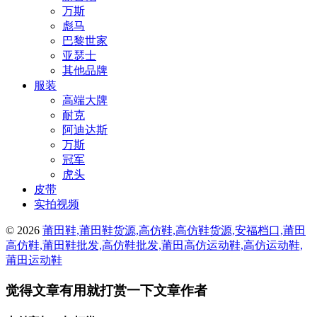
万斯
彪马
巴黎世家
亚瑟士
其他品牌
服装
高端大牌
耐克
阿迪达斯
万斯
冠军
虎头
皮带
实拍视频
© 2026
莆田鞋,莆田鞋货源,高仿鞋,高仿鞋货源,安福档口,莆田
高仿鞋,莆田鞋批发,高仿鞋批发,莆田高仿运动鞋,高仿运动鞋,
莆田运动鞋
觉得文章有用就打赏一下文章作者