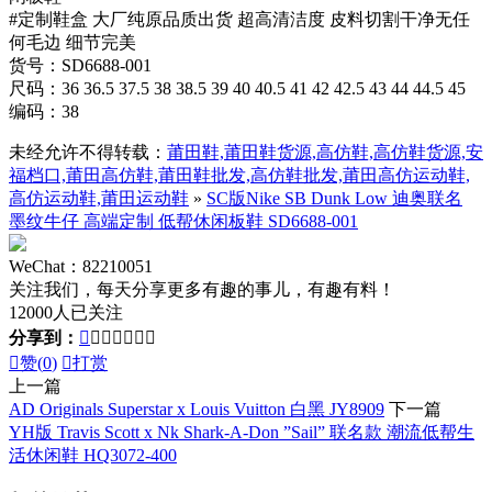
#定制鞋盒 大厂纯原品质出货 超高清洁度 皮料切割干净无任
何毛边 细节完美
货号：SD6688-001
尺码：36 36.5 37.5 38 38.5 39 40 40.5 41 42 42.5 43 44 44.5 45
编码：38
未经允许不得转载：
莆田鞋,莆田鞋货源,高仿鞋,高仿鞋货源,安
福档口,莆田高仿鞋,莆田鞋批发,高仿鞋批发,莆田高仿运动鞋,
高仿运动鞋,莆田运动鞋
»
SC版Nike SB Dunk Low 迪奥联名
墨纹牛仔 高端定制 低帮休闲板鞋 SD6688-001
WeChat：82210051
关注我们，每天分享更多有趣的事儿，有趣有料！
12000人已关注
分享到：








赞(
0
)

打赏
上一篇
AD Originals Superstar x Louis Vuitton 白黑 JY8909
下一篇
YH版 Travis Scott x Nk Shark-A-Don ”Sail” 联名款 潮流低帮生
活休闲鞋 HQ3072-400