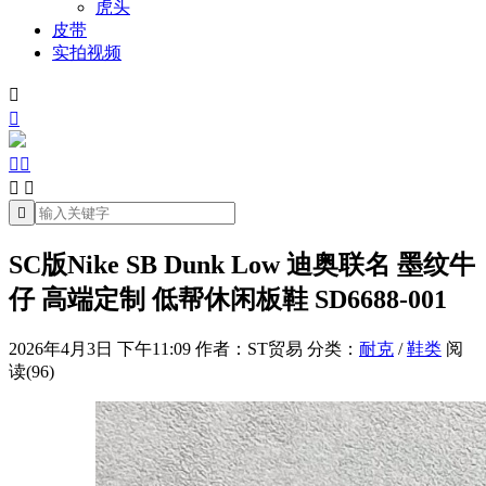
虎头
皮带
实拍视频







SC版Nike SB Dunk Low 迪奥联名 墨纹牛
仔 高端定制 低帮休闲板鞋 SD6688-001
2026年4月3日 下午11:09
作者：ST贸易
分类：
耐克
/
鞋类
阅
读(96)