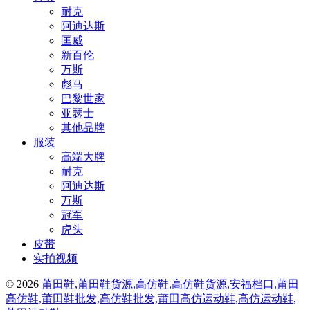
耐克
阿迪达斯
匡威
新百伦
万斯
彪马
巴黎世家
亚瑟士
其他品牌
服装
高端大牌
耐克
阿迪达斯
万斯
冠军
虎头
皮带
实拍视频
© 2026
莆田鞋,莆田鞋货源,高仿鞋,高仿鞋货源,安福档口,莆田
高仿鞋,莆田鞋批发,高仿鞋批发,莆田高仿运动鞋,高仿运动鞋,