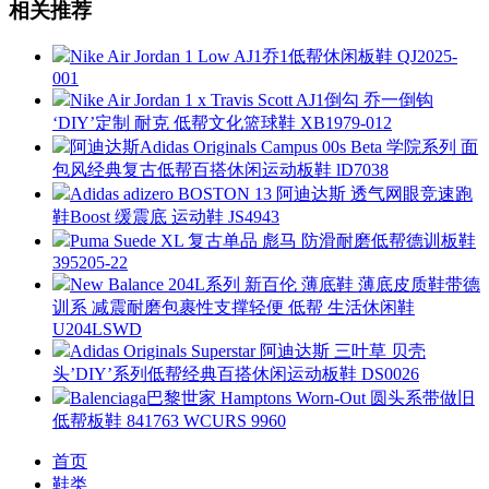
相关推荐
Nike Air Jordan 1 Low AJ1乔1低帮休闲板鞋 QJ2025-
001
Nike Air Jordan 1 x Travis Scott AJ1倒勾 乔一倒钩
‘DIY’定制 耐克 低帮文化篮球鞋 XB1979-012
阿迪达斯Adidas Originals Campus 00s Beta 学院系列 面
包风经典复古低帮百搭休闲运动板鞋 lD7038
Adidas adizero BOSTON 13 阿迪达斯 透气网眼竞速跑
鞋Boost 缓震底 运动鞋 JS4943
Puma Suede XL 复古单品 彪马 防滑耐磨低帮德训板鞋
395205-22
New Balance 204L系列 新百伦 薄底鞋 薄底皮质鞋带德
训系 减震耐磨包裹性支撑轻便 低帮 生活休闲鞋
U204LSWD
Adidas Originals Superstar 阿迪达斯 三叶草 贝壳
头’DIY’系列低帮经典百搭休闲运动板鞋 DS0026
Balenciaga巴黎世家 Hamptons Worn-Out 圆头系带做旧
低帮板鞋 841763 WCURS 9960
首页
鞋类