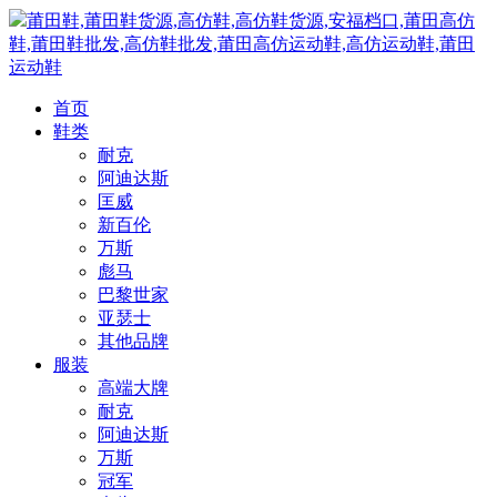
莆田鞋,莆田鞋货源,高仿鞋,高仿鞋货源,安福档口,莆田高仿
鞋,莆田鞋批发,高仿鞋批发,莆田高仿运动鞋,高仿运动鞋,莆田
运动鞋
首页
鞋类
耐克
阿迪达斯
匡威
新百伦
万斯
彪马
巴黎世家
亚瑟士
其他品牌
服装
高端大牌
耐克
阿迪达斯
万斯
冠军