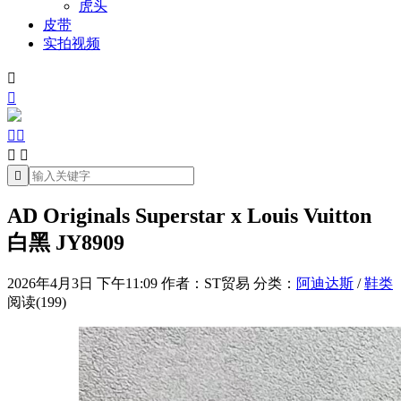
虎头
皮带
实拍视频







AD Originals Superstar x Louis Vuitton
白黑 JY8909
2026年4月3日 下午11:09
作者：ST贸易
分类：
阿迪达斯
/
鞋类
阅读(199)