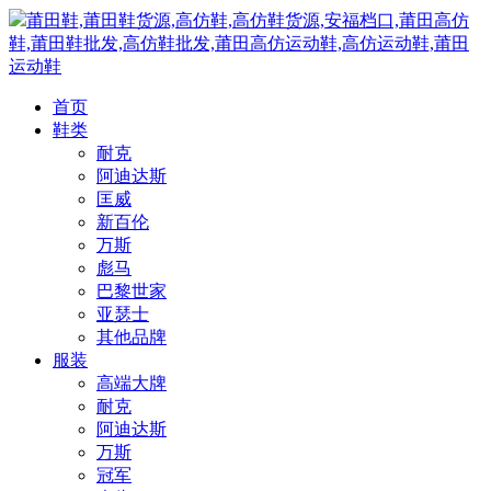
莆田鞋,莆田鞋货源,高仿鞋,高仿鞋货源,安福档口,莆田高仿
鞋,莆田鞋批发,高仿鞋批发,莆田高仿运动鞋,高仿运动鞋,莆田
运动鞋
首页
鞋类
耐克
阿迪达斯
匡威
新百伦
万斯
彪马
巴黎世家
亚瑟士
其他品牌
服装
高端大牌
耐克
阿迪达斯
万斯
冠军