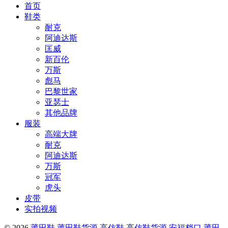
首页
鞋类
耐克
阿迪达斯
匡威
新百伦
万斯
彪马
巴黎世家
亚瑟士
其他品牌
服装
高端大牌
耐克
阿迪达斯
万斯
冠军
虎头
皮带
实拍视频
© 2026
莆田鞋,莆田鞋货源,高仿鞋,高仿鞋货源,安福档口,莆田