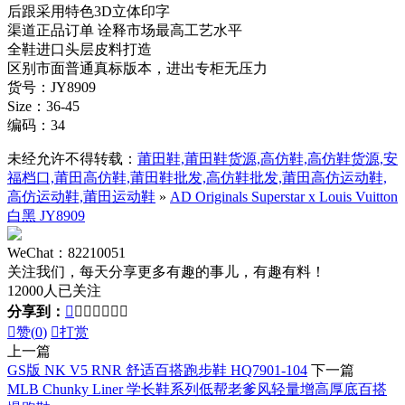
后跟采用特色3D立体印字
渠道正品订单 诠释市场最高工艺水平
全鞋进口头层皮料打造
区别市面普通真标版本，进出专柜无压力
货号：JY8909
Size：36-45
编码：34
未经允许不得转载：
莆田鞋,莆田鞋货源,高仿鞋,高仿鞋货源,安
福档口,莆田高仿鞋,莆田鞋批发,高仿鞋批发,莆田高仿运动鞋,
高仿运动鞋,莆田运动鞋
»
AD Originals Superstar x Louis Vuitton
白黑 JY8909
WeChat：82210051
关注我们，每天分享更多有趣的事儿，有趣有料！
12000人已关注
分享到：








赞(
0
)

打赏
上一篇
GS版 NK V5 RNR 舒适百搭跑步鞋 HQ7901-104
下一篇
MLB Chunky Liner 学长鞋系列低帮老爹风轻量增高厚底百搭