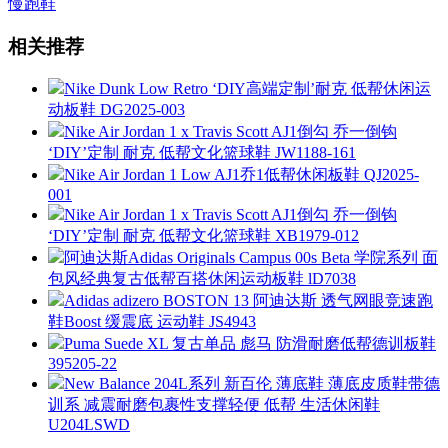
慢跑鞋
相关推荐
Nike Dunk Low Retro ‘DIY高端定制’耐克 低帮休闲运
动板鞋 DG2025-003
Nike Air Jordan 1 x Travis Scott AJ1倒勾 乔一倒钩
‘DIY’定制 耐克 低帮文化篮球鞋 JW1188-161
Nike Air Jordan 1 Low AJ1乔1低帮休闲板鞋 QJ2025-
001
Nike Air Jordan 1 x Travis Scott AJ1倒勾 乔一倒钩
‘DIY’定制 耐克 低帮文化篮球鞋 XB1979-012
阿迪达斯Adidas Originals Campus 00s Beta 学院系列 面
包风经典复古低帮百搭休闲运动板鞋 lD7038
Adidas adizero BOSTON 13 阿迪达斯 透气网眼竞速跑
鞋Boost 缓震底 运动鞋 JS4943
Puma Suede XL 复古单品 彪马 防滑耐磨低帮德训板鞋
395205-22
New Balance 204L系列 新百伦 薄底鞋 薄底皮质鞋带德
训系 减震耐磨包裹性支撑轻便 低帮 生活休闲鞋
U204LSWD