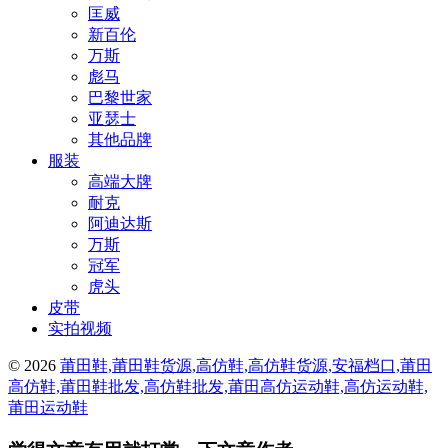
匡威
新百伦
万斯
彪马
巴黎世家
亚瑟士
其他品牌
服装
高端大牌
耐克
阿迪达斯
万斯
冠军
虎头
皮带
实拍视频
© 2026
莆田鞋,莆田鞋货源,高仿鞋,高仿鞋货源,安福档口,莆田
高仿鞋,莆田鞋批发,高仿鞋批发,莆田高仿运动鞋,高仿运动鞋,
莆田运动鞋