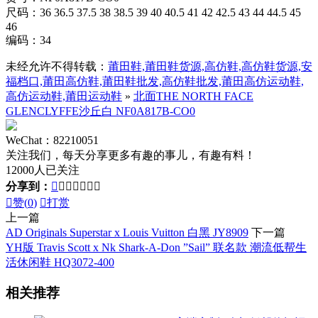
尺码：36 36.5 37.5 38 38.5 39 40 40.5 41 42 42.5 43 44 44.5 45
46
编码：34
未经允许不得转载：
莆田鞋,莆田鞋货源,高仿鞋,高仿鞋货源,安
福档口,莆田高仿鞋,莆田鞋批发,高仿鞋批发,莆田高仿运动鞋,
高仿运动鞋,莆田运动鞋
»
北面THE NORTH FACE
GLENCLYFFE沙丘白 NF0A817B-CO0
WeChat：82210051
关注我们，每天分享更多有趣的事儿，有趣有料！
12000人已关注
分享到：








赞(
0
)

打赏
上一篇
AD Originals Superstar x Louis Vuitton 白黑 JY8909
下一篇
YH版 Travis Scott x Nk Shark-A-Don ”Sail” 联名款 潮流低帮生
活休闲鞋 HQ3072-400
相关推荐