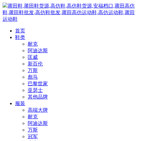
莆田鞋,莆田鞋货源,高仿鞋,高仿鞋货源,安福档口,莆田高仿
鞋,莆田鞋批发,高仿鞋批发,莆田高仿运动鞋,高仿运动鞋,莆田
运动鞋
首页
鞋类
耐克
阿迪达斯
匡威
新百伦
万斯
彪马
巴黎世家
亚瑟士
其他品牌
服装
高端大牌
耐克
阿迪达斯
万斯
冠军