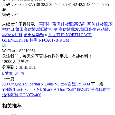
尺码：36 36.5 37.5 38 38.5 39 40 40.5 41 42 42.5 43 44 44.5 45
46
编码：34
未经允许不得转载：
莆田鞋,莆田鞋货源,高仿鞋,高仿鞋货源,安
福档口,莆田高仿鞋,莆田鞋批发,高仿鞋批发,莆田高仿运动鞋,
高仿运动鞋,莆田运动鞋
»
北面THE NORTH FACE
GLENCLYFFE 棕黑 NF0A817B-KOM
WeChat：82210051
关注我们，每天分享更多有趣的事儿，有趣有料！
12000人已关注
分享到：








赞(
0
)

打赏
上一篇
AD Originals Superstar x Louis Vuitton 白黑 JY8909
下一篇
YH版 Travis Scott x Nk Shark-A-Don ”Sail” 联名款 潮流低帮生
活休闲鞋 HQ3072-400
相关推荐