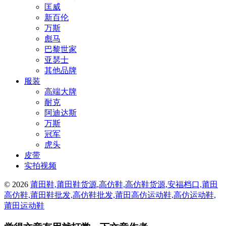
匡威
新百伦
万斯
彪马
巴黎世家
亚瑟士
其他品牌
服装
高端大牌
耐克
阿迪达斯
万斯
冠军
虎头
皮带
实拍视频
© 2026
莆田鞋,莆田鞋货源,高仿鞋,高仿鞋货源,安福档口,莆田
高仿鞋,莆田鞋批发,高仿鞋批发,莆田高仿运动鞋,高仿运动鞋,
莆田运动鞋