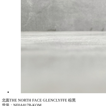
北面THE NORTH FACE GLENCLYFFE 棕黑
货号：NF0A817B-KOM