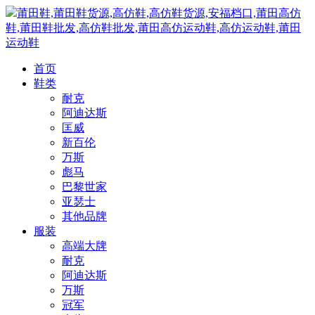
莆田鞋,莆田鞋货源,高仿鞋,高仿鞋货源,安福档口,莆田高仿
鞋,莆田鞋批发,高仿鞋批发,莆田高仿运动鞋,高仿运动鞋,莆田
运动鞋
首页
鞋类
耐克
阿迪达斯
匡威
新百伦
万斯
彪马
巴黎世家
亚瑟士
其他品牌
服装
高端大牌
耐克
阿迪达斯
万斯
冠军