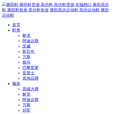
莆田鞋,莆田鞋货源,高仿鞋,高仿鞋货源,安福档口,莆田高仿
鞋,莆田鞋批发,高仿鞋批发,莆田高仿运动鞋,高仿运动鞋,莆田
运动鞋
首页
鞋类
耐克
阿迪达斯
匡威
新百伦
万斯
彪马
巴黎世家
亚瑟士
其他品牌
服装
高端大牌
耐克
阿迪达斯
万斯
冠军