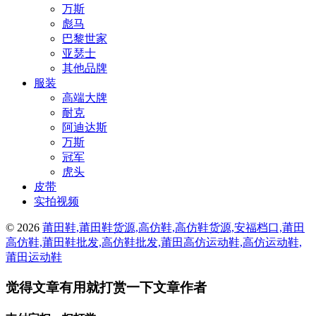
万斯
彪马
巴黎世家
亚瑟士
其他品牌
服装
高端大牌
耐克
阿迪达斯
万斯
冠军
虎头
皮带
实拍视频
© 2026
莆田鞋,莆田鞋货源,高仿鞋,高仿鞋货源,安福档口,莆田
高仿鞋,莆田鞋批发,高仿鞋批发,莆田高仿运动鞋,高仿运动鞋,
莆田运动鞋
觉得文章有用就打赏一下文章作者