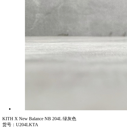
KITH X New Balance NB 204L 绿灰色
货号：U204LKTA