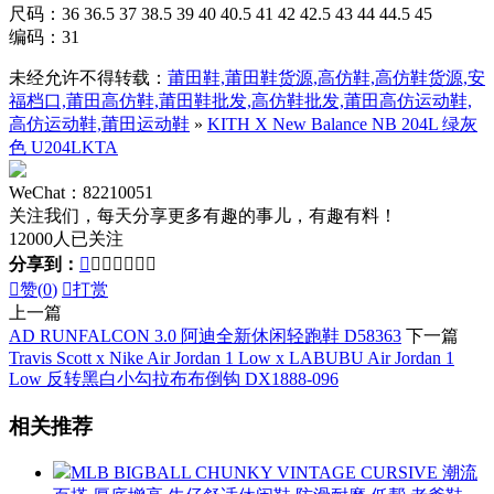
尺码：36 36.5 37 38.5 39 40 40.5 41 42 42.5 43 44 44.5 45
编码：31
未经允许不得转载：
莆田鞋,莆田鞋货源,高仿鞋,高仿鞋货源,安
福档口,莆田高仿鞋,莆田鞋批发,高仿鞋批发,莆田高仿运动鞋,
高仿运动鞋,莆田运动鞋
»
KITH X New Balance NB 204L 绿灰
色 U204LKTA
WeChat：82210051
关注我们，每天分享更多有趣的事儿，有趣有料！
12000人已关注
分享到：








赞(
0
)

打赏
上一篇
AD RUNFALCON 3.0 阿迪全新休闲轻跑鞋 D58363
下一篇
Travis Scott x Nike Air Jordan 1 Low x LABUBU Air Jordan 1
Low 反转黑白小勾拉布布倒钩 DX1888-096
相关推荐
MLB BIGBALL CHUNKY VINTAGE CURSIVE 潮流