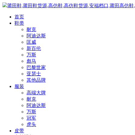
莆田鞋,莆田鞋货源,高仿鞋,高仿鞋货源,安福档口,莆田高仿鞋
首页
鞋类
耐克
阿迪达斯
匡威
新百伦
万斯
彪马
巴黎世家
亚瑟士
其他品牌
服装
高端大牌
耐克
阿迪达斯
万斯
冠军
虎头
皮带