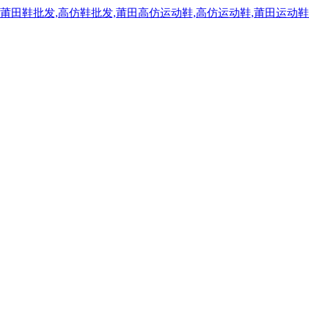
,莆田鞋批发,高仿鞋批发,莆田高仿运动鞋,高仿运动鞋,莆田运动鞋