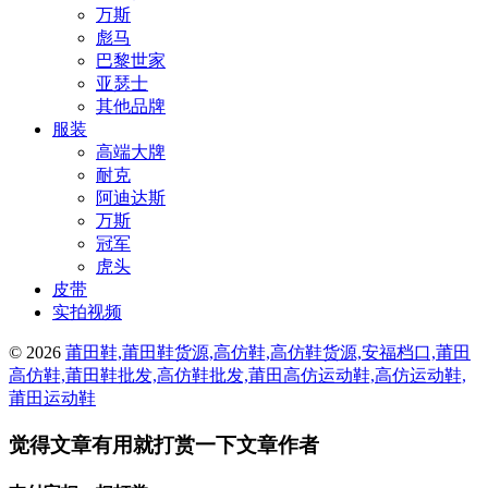
万斯
彪马
巴黎世家
亚瑟士
其他品牌
服装
高端大牌
耐克
阿迪达斯
万斯
冠军
虎头
皮带
实拍视频
© 2026
莆田鞋,莆田鞋货源,高仿鞋,高仿鞋货源,安福档口,莆田
高仿鞋,莆田鞋批发,高仿鞋批发,莆田高仿运动鞋,高仿运动鞋,
莆田运动鞋
觉得文章有用就打赏一下文章作者