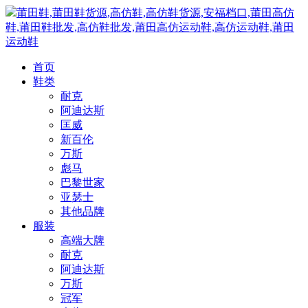
莆田鞋,莆田鞋货源,高仿鞋,高仿鞋货源,安福档口,莆田高仿
鞋,莆田鞋批发,高仿鞋批发,莆田高仿运动鞋,高仿运动鞋,莆田
运动鞋
首页
鞋类
耐克
阿迪达斯
匡威
新百伦
万斯
彪马
巴黎世家
亚瑟士
其他品牌
服装
高端大牌
耐克
阿迪达斯
万斯
冠军