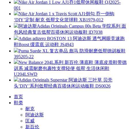
Nike Air Jordan 1 Low AJ1乔1低帮休闲板鞋 QJ2025-
001
Nike Air Jordan 1 x Travis Scott AJ1倒勾 乔一倒钩
‘DIY’定制 耐克 低帮文化篮球鞋 XB1979-012
阿迪达斯Adidas Originals Campus 00s Beta 学院系列 面
包风经典复古低帮百搭休闲运动板鞋 lD7038
Adidas adizero BOSTON 13 阿迪达斯 透气网眼竞速跑
鞋Boost 缓震底 运动鞋 JS4943
Puma Suede XL 复古单品 彪马 防滑耐磨低帮德训板鞋
395205-22
New Balance 204L系列 新百伦 薄底鞋 薄底皮质鞋带德
训系 减震耐磨包裹性支撑轻便 低帮 生活休闲鞋
U204LSWD
Adidas Originals Superstar 阿迪达斯 三叶草 贝壳
头’DIY’系列低帮经典百搭休闲运动板鞋 DS0026
首页
鞋类
耐克
阿迪达斯
匡威
新百伦