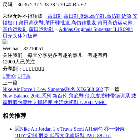
尺码：36 36.5 37.5 38 38.5 39 40-B5-E2
未经允许不得转载：
莆田鞋,莆田鞋货源,高仿鞋,高仿鞋货源,安
福档口,莆田高仿鞋,莆田鞋批发,高仿鞋批发,莆田高仿运动鞋,
高仿运动鞋,莆田运动鞋
»
Adidas Originals Superstar II JR6984
贝壳头休闲板鞋
WeChat：82210051
关注我们，每天分享更多有趣的事儿，有趣有料！
12000人已关注
分享到：








赞(
0
)

打赏
上一篇
Nike Air Force 1 Low Supreme联名 XD2588-602
下一篇
New Balance 204L系列 新百伦 薄底鞋 薄底皮质鞋带德训系 减
震耐磨包裹性支撑轻便 生活休闲鞋 U204LMMC
相关推荐
Nike Air Jordan 1 x Travis Scott AJ1倒勾 乔一倒钩
‘DIY’定制 耐克 低帮文化篮球鞋 JW1188-161