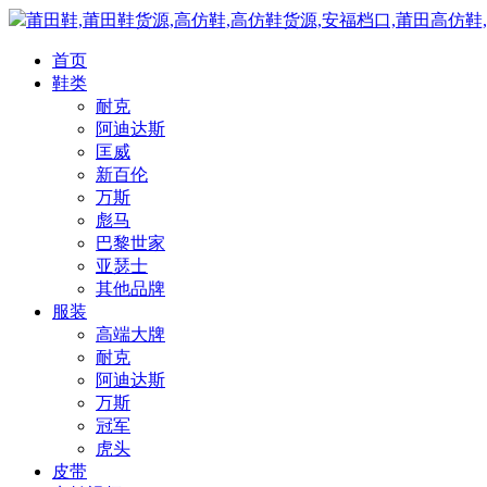
莆田鞋,莆田鞋货源,高仿鞋,高仿鞋货源,安福档口,莆田高仿鞋
首页
鞋类
耐克
阿迪达斯
匡威
新百伦
万斯
彪马
巴黎世家
亚瑟士
其他品牌
服装
高端大牌
耐克
阿迪达斯
万斯
冠军
虎头
皮带