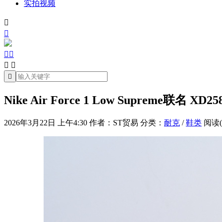
实拍视频







Nike Air Force 1 Low Supreme联名 XD258
2026年3月22日 上午4:30
作者：ST贸易
分类：
耐克
/
鞋类
阅读(