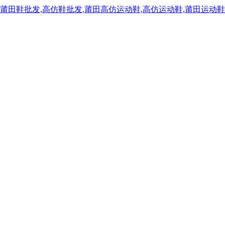
,莆田鞋批发,高仿鞋批发,莆田高仿运动鞋,高仿运动鞋,莆田运动鞋