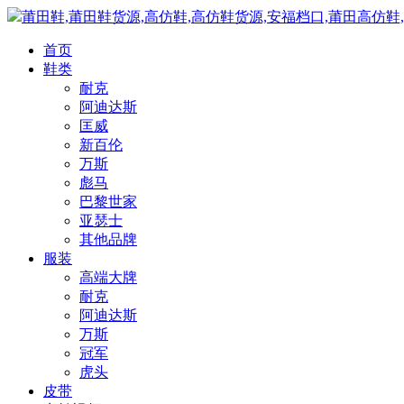
莆田鞋,莆田鞋货源,高仿鞋,高仿鞋货源,安福档口,莆田高仿鞋
首页
鞋类
耐克
阿迪达斯
匡威
新百伦
万斯
彪马
巴黎世家
亚瑟士
其他品牌
服装
高端大牌
耐克
阿迪达斯
万斯
冠军
虎头
皮带