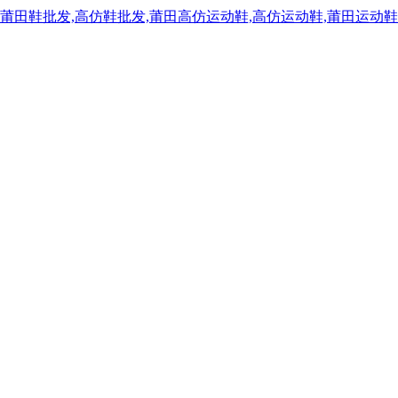
,莆田鞋批发,高仿鞋批发,莆田高仿运动鞋,高仿运动鞋,莆田运动鞋