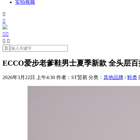
实拍视频







ECCO爱步老爹鞋男士夏季新款 全头层百搭
2026年3月22日 上午4:30
作者：ST贸易
分类：
其他品牌
/
鞋类