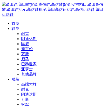
莆田鞋,莆田鞋货源,高仿鞋,高仿鞋货源,安福档口,莆田高仿
鞋,莆田鞋批发,高仿鞋批发,莆田高仿运动鞋,高仿运动鞋,莆田
运动鞋
首页
鞋类
耐克
阿迪达斯
匡威
新百伦
万斯
彪马
巴黎世家
亚瑟士
其他品牌
服装
高端大牌
耐克
阿迪达斯
万斯
冠军