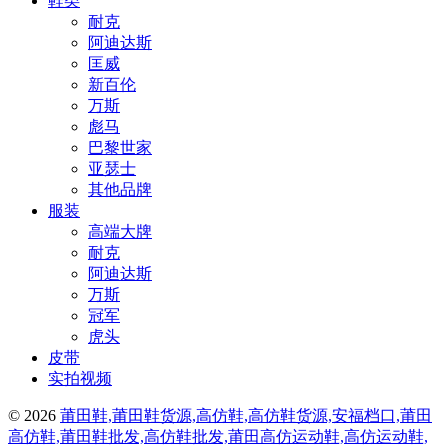
鞋类
耐克
阿迪达斯
匡威
新百伦
万斯
彪马
巴黎世家
亚瑟士
其他品牌
服装
高端大牌
耐克
阿迪达斯
万斯
冠军
虎头
皮带
实拍视频
© 2026
莆田鞋,莆田鞋货源,高仿鞋,高仿鞋货源,安福档口,莆田
高仿鞋,莆田鞋批发,高仿鞋批发,莆田高仿运动鞋,高仿运动鞋,