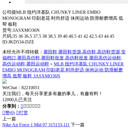
公司级MLB 纽约洋基队 CHUNKY LINER EMBO
MONOGRAM 印刻老花 时尚舒适 休闲运动 防滑耐磨增高 低
帮 板鞋
货号:3ASXMO36N
尺码:35 36 36.5 37.5 38 38.5 39 40 40.5 41 42 42.5 43 44 45
ID:JKD534-DZE
未经允许不得转载：
莆田鞋,莆田鞋货源,高仿鞋,高仿鞋货源,安
福档口,莆田高仿鞋,莆田鞋批发,高仿鞋批发,莆田高仿运动鞋,
高仿运动鞋,莆田运动鞋
»
MLB 纽约洋基队 CHUNKY LINER
EMBO MONOGRAM 印刻老花 时尚舒适 休闲运动 防滑耐磨
增高 低帮 板鞋 3ASXMO36N
WeChat：82210051
关注我们，每天分享更多有趣的事儿，有趣有料！
12000人已关注
分享到：








赞(
0
)

打赏
上一篇
Nike Air Force 1 Mid 07 315133-111
下一篇