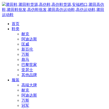
莆田鞋,莆田鞋货源,高仿鞋,高仿鞋货源,安福档口,莆田高仿
鞋,莆田鞋批发,高仿鞋批发,莆田高仿运动鞋,高仿运动鞋,莆田
运动鞋
首页
鞋类
耐克
阿迪达斯
匡威
新百伦
万斯
彪马
巴黎世家
亚瑟士
其他品牌
服装
高端大牌
耐克
阿迪达斯
万斯
冠军