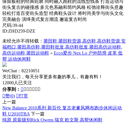
保留板鞋的经典轮廓 同时融入跑鞋的流线型线条 打造运动与
街头复古的碰撞感 多元色系融和简约风格 松弛诠释街头意趣
轻松打造百变街头造型 经典鞋头设计 将时尚美学与街头文化
完美融合 演绎美式复古潮流 邂逅复古时尚
尺码:39-44
ID:ZHD259-DZE
未经允许不得转载：
莆田鞋,莆田鞋货源,高仿鞋,高仿鞋货源,安
福档口,莆田高仿鞋,莆田鞋批发,高仿鞋批发,莆田高仿运动鞋,
高仿运动鞋,莆田运动鞋
»
Ecco爱步 Nex Lo 户外防滑 皮革 低
帮 运动休闲鞋
WeChat：82210051
关注我们，每天分享更多有趣的事儿，有趣有料！
12000人已关注
分享到：








赞(
0
)

打赏
上一篇
New Balance 2010系列 新百伦 复古老爹风网布跑步休闲运动
鞋 U2010TBA
下一篇
纯原 原装级别Rick Owens 瑞克 欧文斯 高帮休闲鞋