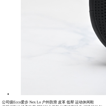
公司级Ecco爱步 Nex Lo 户外防滑 皮革 低帮 运动休闲鞋