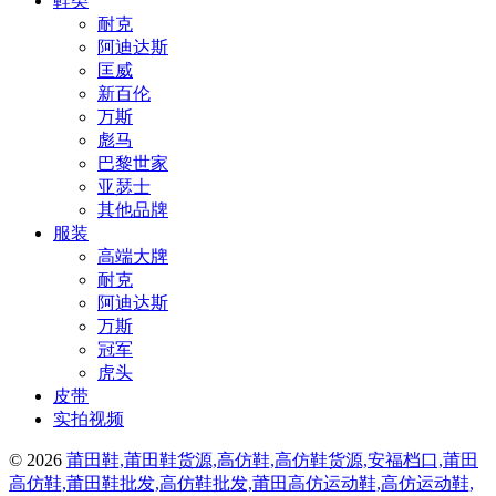
鞋类
耐克
阿迪达斯
匡威
新百伦
万斯
彪马
巴黎世家
亚瑟士
其他品牌
服装
高端大牌
耐克
阿迪达斯
万斯
冠军
虎头
皮带
实拍视频
© 2026
莆田鞋,莆田鞋货源,高仿鞋,高仿鞋货源,安福档口,莆田
高仿鞋,莆田鞋批发,高仿鞋批发,莆田高仿运动鞋,高仿运动鞋,