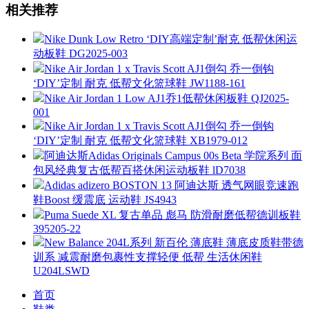
相关推荐
Nike Dunk Low Retro ‘DIY高端定制’耐克 低帮休闲运
动板鞋 DG2025-003
Nike Air Jordan 1 x Travis Scott AJ1倒勾 乔一倒钩
‘DIY’定制 耐克 低帮文化篮球鞋 JW1188-161
Nike Air Jordan 1 Low AJ1乔1低帮休闲板鞋 QJ2025-
001
Nike Air Jordan 1 x Travis Scott AJ1倒勾 乔一倒钩
‘DIY’定制 耐克 低帮文化篮球鞋 XB1979-012
阿迪达斯Adidas Originals Campus 00s Beta 学院系列 面
包风经典复古低帮百搭休闲运动板鞋 lD7038
Adidas adizero BOSTON 13 阿迪达斯 透气网眼竞速跑
鞋Boost 缓震底 运动鞋 JS4943
Puma Suede XL 复古单品 彪马 防滑耐磨低帮德训板鞋
395205-22
New Balance 204L系列 新百伦 薄底鞋 薄底皮质鞋带德
训系 减震耐磨包裹性支撑轻便 低帮 生活休闲鞋
U204LSWD
首页