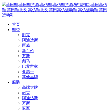
莆田鞋,莆田鞋货源,高仿鞋,高仿鞋货源,安福档口,莆田高仿
鞋,莆田鞋批发,高仿鞋批发,莆田高仿运动鞋,高仿运动鞋,莆田
运动鞋
首页
鞋类
耐克
阿迪达斯
匡威
新百伦
万斯
彪马
巴黎世家
亚瑟士
其他品牌
服装
高端大牌
耐克
阿迪达斯
万斯
冠军