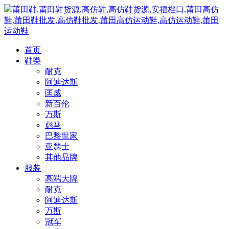
莆田鞋,莆田鞋货源,高仿鞋,高仿鞋货源,安福档口,莆田高仿
鞋,莆田鞋批发,高仿鞋批发,莆田高仿运动鞋,高仿运动鞋,莆田
运动鞋
首页
鞋类
耐克
阿迪达斯
匡威
新百伦
万斯
彪马
巴黎世家
亚瑟士
其他品牌
服装
高端大牌
耐克
阿迪达斯
万斯
冠军