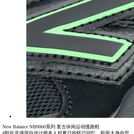
New Balance NB9060系列 复古休闲运动慢跑鞋
#鞋款灵感源自设计师本人对夏日的怀日回忆。鞋面大身由空