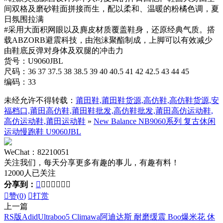
间双格及磨砂鞋面拼接而生，配以柔和、温暖的粉橘色调，夏
日氛围拉满
#采用大面积网眼以及麂皮材质覆盖鞋身，还原经典气质。搭
载ABZORB避震科技，由泡沫聚酯制成，上脚可以有效减少
由鞋底反弹对身体及双腿的冲击力
货号：U9060JBL
尺码：36 37 37.5 38 38.5 39 40 40.5 41 42 42.5 43 44 45
编码：33
未经允许不得转载：
莆田鞋,莆田鞋货源,高仿鞋,高仿鞋货源,安
福档口,莆田高仿鞋,莆田鞋批发,高仿鞋批发,莆田高仿运动鞋,
高仿运动鞋,莆田运动鞋
»
New Balance NB9060系列 复古休闲
运动慢跑鞋 U9060JBL
WeChat：82210051
关注我们，每天分享更多有趣的事儿，有趣有料！
12000人已关注
分享到：








赞(
0
)

打赏
上一篇
RS版AdidUltraboo5 Climawa阿迪达斯 耐磨缓震 Boo爆米花 休