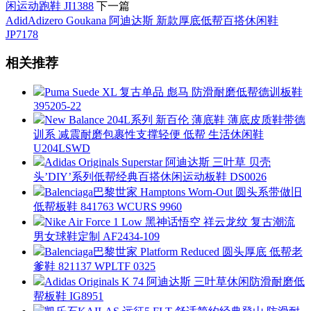
闲运动跑鞋 JI1388
下一篇
AdidAdizero Goukana 阿迪达斯 新款厚底低帮百搭休闲鞋
JP7178
相关推荐
Puma Suede XL 复古单品 彪马 防滑耐磨低帮德训板鞋
395205-22
New Balance 204L系列 新百伦 薄底鞋 薄底皮质鞋带德
训系 减震耐磨包裹性支撑轻便 低帮 生活休闲鞋
U204LSWD
Adidas Originals Superstar 阿迪达斯 三叶草 贝壳
头’DIY’系列低帮经典百搭休闲运动板鞋 DS0026
Balenciaga巴黎世家 Hamptons Worn-Out 圆头系带做旧
低帮板鞋 841763 WCURS 9960
Nike Air Force 1 Low 黑神话悟空 祥云龙纹 复古潮流
男女球鞋定制 AF2434-109
Balenciaga巴黎世家 Platform Reduced 圆头厚底 低帮老
爹鞋 821137 WPLTF 0325
Adidas Originals K 74 阿迪达斯 三叶草休闲防滑耐磨低
帮板鞋 IG8951