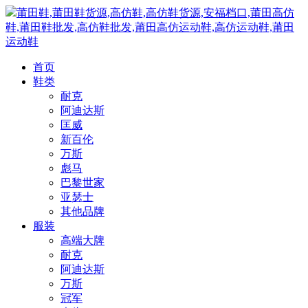
莆田鞋,莆田鞋货源,高仿鞋,高仿鞋货源,安福档口,莆田高仿
鞋,莆田鞋批发,高仿鞋批发,莆田高仿运动鞋,高仿运动鞋,莆田
运动鞋
首页
鞋类
耐克
阿迪达斯
匡威
新百伦
万斯
彪马
巴黎世家
亚瑟士
其他品牌
服装
高端大牌
耐克
阿迪达斯
万斯
冠军