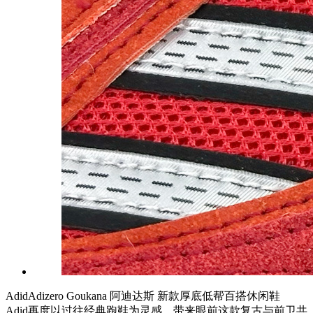
AdidAdizero Goukana 阿迪达斯 新款厚底低帮百搭休闲鞋
Adid再度以过往经典跑鞋为灵感，带来眼前这款复古与前卫共