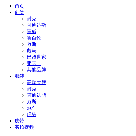
首页
鞋类
耐克
阿迪达斯
匡威
新百伦
万斯
彪马
巴黎世家
亚瑟士
其他品牌
服装
高端大牌
耐克
阿迪达斯
万斯
冠军
虎头
皮带
实拍视频