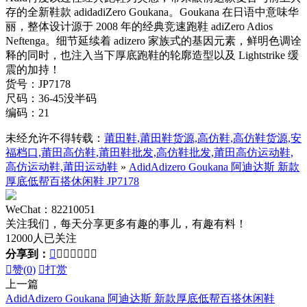
存的全新鞋款 adidadiZero Goukana。Goukana 在日语中意味华
丽，整体设计源于 2008 年的经典竞速跑鞋 adiZero Adios
Neftenga。细节延续着 adizero 家族式的基因元素，鲜明色调诠
释的同时，也注入当下厚底跑鞋的轮廓造型以及 Lightstrike 缓
震的加持！
货号：JP7178
尺码：36-45没半码
编码：21
未经允许不得转载：
莆田鞋,莆田鞋货源,高仿鞋,高仿鞋货源,安
福档口,莆田高仿鞋,莆田鞋批发,高仿鞋批发,莆田高仿运动鞋,
高仿运动鞋,莆田运动鞋
»
AdidAdizero Goukana 阿迪达斯 新款
厚底低帮百搭休闲鞋 JP7178
WeChat：82210051
关注我们，每天分享更多有趣的事儿，有趣有料！
12000人已关注
分享到：








赞(
0
)

打赏
上一篇
AdidAdizero Goukana 阿迪达斯 新款厚底低帮百搭休闲鞋