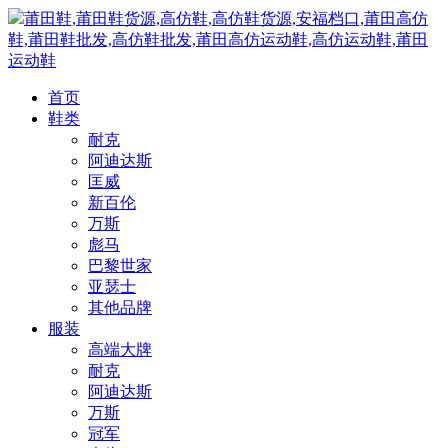
莆田鞋,莆田鞋货源,高仿鞋,高仿鞋货源,安福档口,莆田高仿
鞋,莆田鞋批发,高仿鞋批发,莆田高仿运动鞋,高仿运动鞋,莆田
运动鞋
首页
鞋类
耐克
阿迪达斯
匡威
新百伦
万斯
彪马
巴黎世家
亚瑟士
其他品牌
服装
高端大牌
耐克
阿迪达斯
万斯
冠军