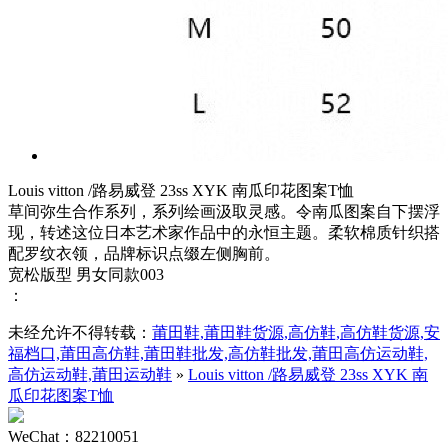
Louis vitton /路易威登 23ss XYK 南瓜印花图案T恤
草间弥生合作系列，系列绘画汲取灵感。令南瓜图案自下摆浮
现，转述这位日本艺术家作品中的永恒主题。柔软棉质针织搭
配罗纹衣领，品牌标识点缀左侧胸前。
宽松版型 男女同款003
：
未经允许不得转载：
莆田鞋,莆田鞋货源,高仿鞋,高仿鞋货源,安
福档口,莆田高仿鞋,莆田鞋批发,高仿鞋批发,莆田高仿运动鞋,
高仿运动鞋,莆田运动鞋
»
Louis vitton /路易威登 23ss XYK 南
瓜印花图案T恤
WeChat：82210051