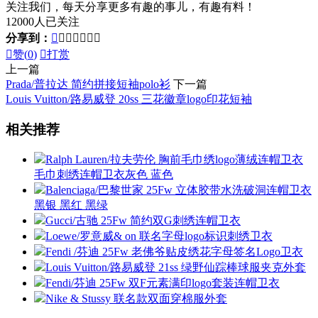
关注我们，每天分享更多有趣的事儿，有趣有料！
12000人已关注
分享到：








赞(
0
)

打赏
上一篇
Prada/普拉达 简约拼接短袖polo衫
下一篇
Louis Vuitton/路易威登 20ss 三花徽章logo印花短袖
相关推荐
Ralph Lauren/拉夫劳伦 胸前毛巾绣logo薄绒连帽卫衣
毛巾刺绣连帽卫衣灰色 蓝色
Balenciaga/巴黎世家 25Fw 立体胶带水洗破洞连帽卫衣
黑银 黑红 黑绿
Gucci/古驰 25Fw 简约双G刺绣连帽卫衣
Loewe/罗意威& on 联名字母logo标识刺绣卫衣
Fendi /芬迪 25Fw 老佛爷贴皮绣花字母签名Logo卫衣
Louis Vuitton/路易威登 21ss 绿野仙踪棒球服夹克外套
Fendi/芬迪 25Fw 双F元素满印logo套装连帽卫衣
Nike & Stussy 联名款双面穿棉服外套