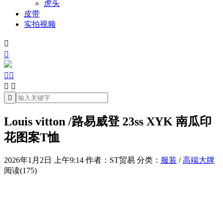
虎头
皮带
实拍视频







Louis vitton /路易威登 23ss XYK 南瓜印
花图案T恤
2026年1月2日 上午9:14
作者：ST贸易
分类：
服装
/
高端大牌
阅读(175)