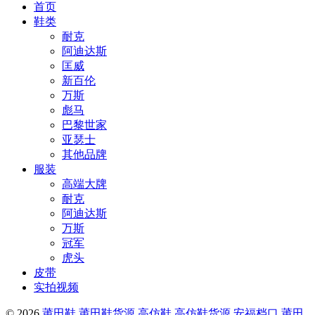
首页
鞋类
耐克
阿迪达斯
匡威
新百伦
万斯
彪马
巴黎世家
亚瑟士
其他品牌
服装
高端大牌
耐克
阿迪达斯
万斯
冠军
虎头
皮带
实拍视频
© 2026
莆田鞋,莆田鞋货源,高仿鞋,高仿鞋货源,安福档口,莆田