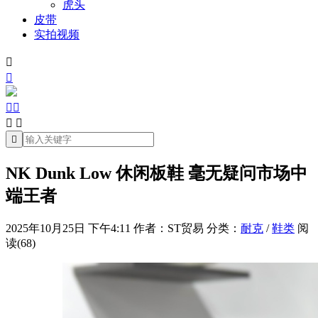
虎头
皮带
实拍视频







NK Dunk Low 休闲板鞋 毫无疑问市场中
端王者
2025年10月25日 下午4:11
作者：ST贸易
分类：
耐克
/
鞋类
阅
读(68)