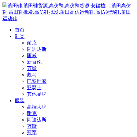
莆田鞋,莆田鞋货源,高仿鞋,高仿鞋货源,安福档口,莆田高仿
鞋,莆田鞋批发,高仿鞋批发,莆田高仿运动鞋,高仿运动鞋,莆田
运动鞋
首页
鞋类
耐克
阿迪达斯
匡威
新百伦
万斯
彪马
巴黎世家
亚瑟士
其他品牌
服装
高端大牌
耐克
阿迪达斯
万斯
冠军