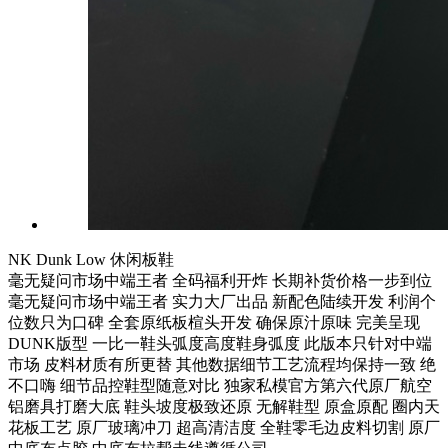
NK Dunk Low 休闲板鞋
毫无疑问市场中端王者 全码福利开炸 长期补货价格一步到位
毫无疑问市场中端王者 实力大厂出品 新配色陆续开发 利润个
位数只为口碑 全套原纸板楦头开发 确保原汁原味 完美呈现
DUNK版型 一比一鞋头弧度高度鞋身弧度 此版本只针对中端
市场 皮料材质有所更替 其他数据细节工艺流程均保持一致 绝
不口嗨 细节品控鞋型随意对比 独家私模官方第六代原厂航空
铝磨具打磨大底 鞋头坡度极致还原 无解鞋型 原盒原配 圈内天
花板工艺 原厂玻璃冲刀 超高清洁度 全鞋零毛边皮料切割 原厂