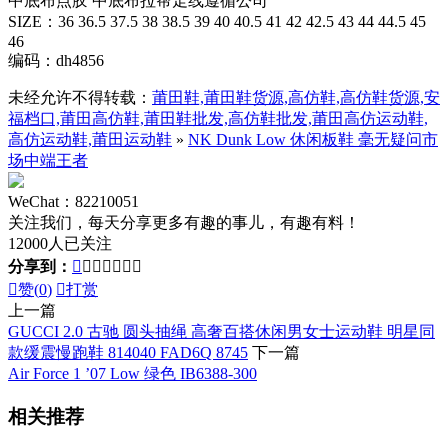
中底布点胶 中底布拉帮走线遵循公司
SIZE：36 36.5 37.5 38 38.5 39 40 40.5 41 42 42.5 43 44 44.5 45
46
编码：dh4856
未经允许不得转载：
莆田鞋,莆田鞋货源,高仿鞋,高仿鞋货源,安
福档口,莆田高仿鞋,莆田鞋批发,高仿鞋批发,莆田高仿运动鞋,
高仿运动鞋,莆田运动鞋
»
NK Dunk Low 休闲板鞋 毫无疑问市
场中端王者
WeChat：82210051
关注我们，每天分享更多有趣的事儿，有趣有料！
12000人已关注
分享到：








赞(
0
)

打赏
上一篇
GUCCI 2.0 古驰 圆头抽绳 高奢百搭休闲男女士运动鞋 明星同
款缓震慢跑鞋 814040 FAD6Q 8745
下一篇
Air Force 1 ’07 Low 绿色 IB6388-300
相关推荐