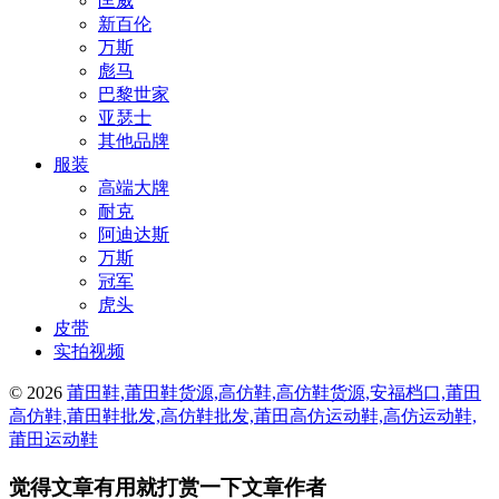
匡威
新百伦
万斯
彪马
巴黎世家
亚瑟士
其他品牌
服装
高端大牌
耐克
阿迪达斯
万斯
冠军
虎头
皮带
实拍视频
© 2026
莆田鞋,莆田鞋货源,高仿鞋,高仿鞋货源,安福档口,莆田
高仿鞋,莆田鞋批发,高仿鞋批发,莆田高仿运动鞋,高仿运动鞋,
莆田运动鞋
觉得文章有用就打赏一下文章作者