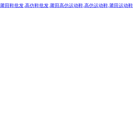
,莆田鞋批发,高仿鞋批发,莆田高仿运动鞋,高仿运动鞋,莆田运动鞋