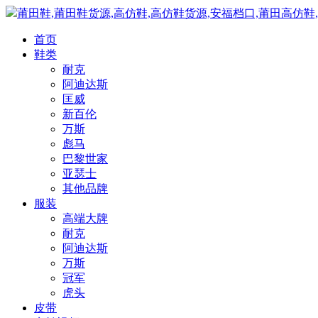
莆田鞋,莆田鞋货源,高仿鞋,高仿鞋货源,安福档口,莆田高仿鞋
首页
鞋类
耐克
阿迪达斯
匡威
新百伦
万斯
彪马
巴黎世家
亚瑟士
其他品牌
服装
高端大牌
耐克
阿迪达斯
万斯
冠军
虎头
皮带