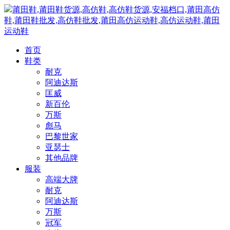
莆田鞋,莆田鞋货源,高仿鞋,高仿鞋货源,安福档口,莆田高仿
鞋,莆田鞋批发,高仿鞋批发,莆田高仿运动鞋,高仿运动鞋,莆田
运动鞋
首页
鞋类
耐克
阿迪达斯
匡威
新百伦
万斯
彪马
巴黎世家
亚瑟士
其他品牌
服装
高端大牌
耐克
阿迪达斯
万斯
冠军