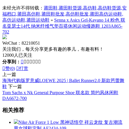
未经允许不得转载：
莆田鞋,莆田鞋货源,高仿鞋,高仿鞋货源,安
福档口,莆田高仿鞋,莆田鞋批发,高仿鞋批发,莆田高仿运动鞋,
高仿运动鞋,莆田运动鞋
»
Senna x Asics Gel-Kayano 14 粉色 联
名亚瑟士14代 纳米纤维气垫百搭休闲运动慢跑鞋 1203A865-
702
WeChat：82210051
关注我们，每天分享更多有趣的事儿，有趣有料！
12000人已关注
分享到：








赞(
0
)

打赏
上一篇
海淘代购版罗意威LOEWE 2025 | Ballet Runner2.0 新款芭蕾舞
鞋
下一篇
Tom Sachs x Nk General Purpose Shoe 联名款 简约风休闲鞋
DA6672-700
相关推荐
Nike Air Force 1 Low 黑神话悟空 祥云龙纹 复古潮流
男女球鞋定制 AF2434-109