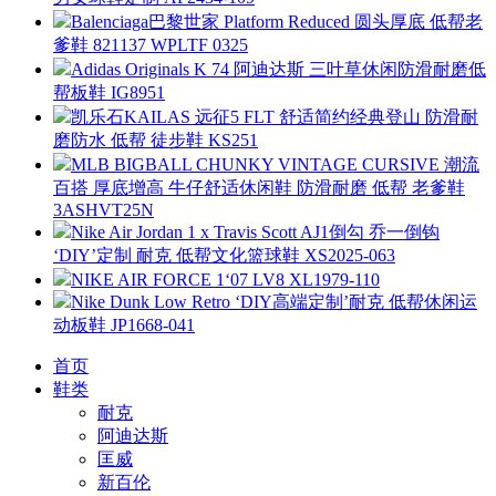
Balenciaga巴黎世家 Platform Reduced 圆头厚底 低帮老
爹鞋 821137 WPLTF 0325
Adidas Originals K 74 阿迪达斯 三叶草休闲防滑耐磨低
帮板鞋 IG8951
凯乐石KAILAS 远征5 FLT 舒适简约经典登山 防滑耐
磨防水 低帮 徒步鞋 KS251
MLB BIGBALL CHUNKY VINTAGE CURSIVE 潮流
百搭 厚底增高 牛仔舒适休闲鞋 防滑耐磨 低帮 老爹鞋
3ASHVT25N
Nike Air Jordan 1 x Travis Scott AJ1倒勾 乔一倒钩
‘DIY’定制 耐克 低帮文化篮球鞋 XS2025-063
NIKE AIR FORCE 1‘07 LV8 XL1979-110
Nike Dunk Low Retro ‘DIY高端定制’耐克 低帮休闲运
动板鞋 JP1668-041
首页
鞋类
耐克
阿迪达斯
匡威
新百伦