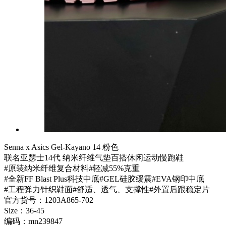
Senna x Asics Gel-Kayano 14 粉色
联名亚瑟士14代 纳米纤维气垫百搭休闲运动慢跑鞋
#原装纳米纤维复合材料#轻减55%克重
#全新FF Blast Plus科技中底#GEL硅胶缓震#EVA钢印中底
#工程弹力针织鞋面#舒适、透气、支撑性#外置后跟稳定片
官方货号：1203A865-702
Size：36-45
编码：mn239847