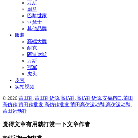
万斯
彪马
巴黎世家
亚瑟士
其他品牌
服装
高端大牌
耐克
阿迪达斯
万斯
冠军
虎头
皮带
实拍视频
© 2026
莆田鞋,莆田鞋货源,高仿鞋,高仿鞋货源,安福档口,莆田
高仿鞋,莆田鞋批发,高仿鞋批发,莆田高仿运动鞋,高仿运动鞋,
莆田运动鞋
觉得文章有用就打赏一下文章作者
支付宝扫一扫打赏