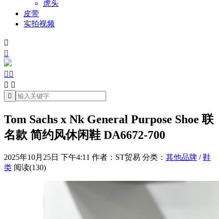
虎头
皮带
实拍视频







Tom Sachs x Nk General Purpose Shoe 联
名款 简约风休闲鞋 DA6672-700
2025年10月25日 下午4:11
作者：ST贸易
分类：
其他品牌
/
鞋
类
阅读(130)