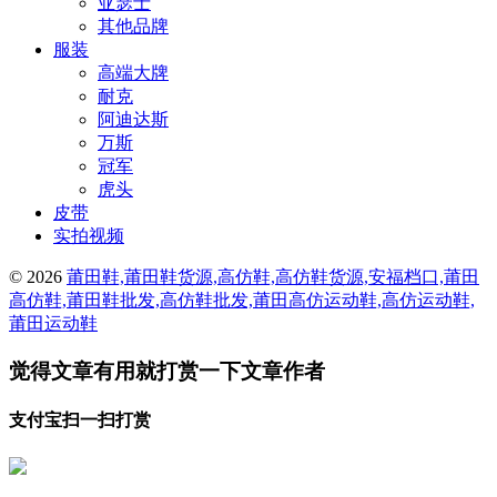
亚瑟士
其他品牌
服装
高端大牌
耐克
阿迪达斯
万斯
冠军
虎头
皮带
实拍视频
© 2026
莆田鞋,莆田鞋货源,高仿鞋,高仿鞋货源,安福档口,莆田
高仿鞋,莆田鞋批发,高仿鞋批发,莆田高仿运动鞋,高仿运动鞋,
莆田运动鞋
觉得文章有用就打赏一下文章作者
支付宝扫一扫打赏