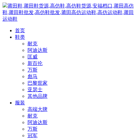
莆田鞋,莆田鞋货源,高仿鞋,高仿鞋货源,安福档口,莆田高仿
鞋,莆田鞋批发,高仿鞋批发,莆田高仿运动鞋,高仿运动鞋,莆田
运动鞋
首页
鞋类
耐克
阿迪达斯
匡威
新百伦
万斯
彪马
巴黎世家
亚瑟士
其他品牌
服装
高端大牌
耐克
阿迪达斯
万斯
冠军