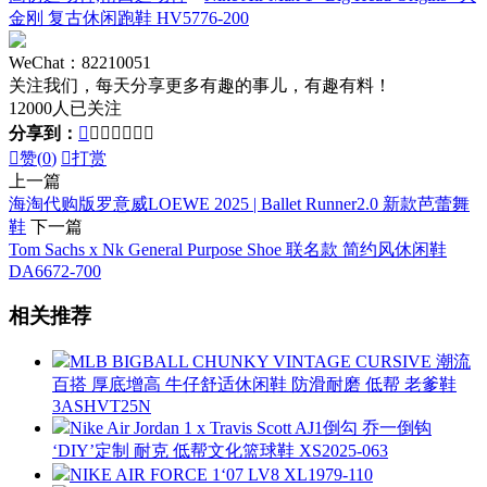
金刚 复古休闲跑鞋 HV5776-200
WeChat：82210051
关注我们，每天分享更多有趣的事儿，有趣有料！
12000人已关注
分享到：








赞(
0
)

打赏
上一篇
海淘代购版罗意威LOEWE 2025 | Ballet Runner2.0 新款芭蕾舞
鞋
下一篇
Tom Sachs x Nk General Purpose Shoe 联名款 简约风休闲鞋
DA6672-700
相关推荐
MLB BIGBALL CHUNKY VINTAGE CURSIVE 潮流
百搭 厚底增高 牛仔舒适休闲鞋 防滑耐磨 低帮 老爹鞋
3ASHVT25N
Nike Air Jordan 1 x Travis Scott AJ1倒勾 乔一倒钩
‘DIY’定制 耐克 低帮文化篮球鞋 XS2025-063
NIKE AIR FORCE 1‘07 LV8 XL1979-110