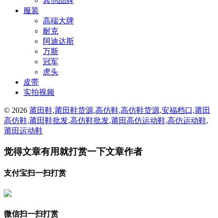
其他品牌
服装
高端大牌
耐克
阿迪达斯
万斯
冠军
虎头
皮带
实拍视频
© 2026
莆田鞋,莆田鞋货源,高仿鞋,高仿鞋货源,安福档口,莆田
高仿鞋,莆田鞋批发,高仿鞋批发,莆田高仿运动鞋,高仿运动鞋,
莆田运动鞋
觉得文章有用就打赏一下文章作者
支付宝扫一扫打赏
微信扫一扫打赏