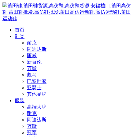
莆田鞋,莆田鞋货源,高仿鞋,高仿鞋货源,安福档口,莆田高仿
鞋,莆田鞋批发,高仿鞋批发,莆田高仿运动鞋,高仿运动鞋,莆田
运动鞋
首页
鞋类
耐克
阿迪达斯
匡威
新百伦
万斯
彪马
巴黎世家
亚瑟士
其他品牌
服装
高端大牌
耐克
阿迪达斯
万斯
冠军