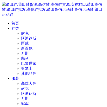
莆田鞋,莆田鞋货源,高仿鞋,高仿鞋货源,安福档口,莆田高仿
鞋,莆田鞋批发,高仿鞋批发,莆田高仿运动鞋,高仿运动鞋,莆田
运动鞋
首页
鞋类
耐克
阿迪达斯
匡威
新百伦
万斯
彪马
巴黎世家
亚瑟士
其他品牌
服装
高端大牌
耐克
阿迪达斯
万斯
冠军