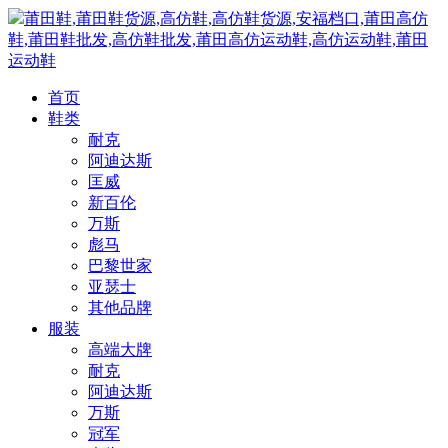
莆田鞋,莆田鞋货源,高仿鞋,高仿鞋货源,安福档口,莆田高仿
鞋,莆田鞋批发,高仿鞋批发,莆田高仿运动鞋,高仿运动鞋,莆田
运动鞋
首页
鞋类
耐克
阿迪达斯
匡威
新百伦
万斯
彪马
巴黎世家
亚瑟士
其他品牌
服装
高端大牌
耐克
阿迪达斯
万斯
冠军