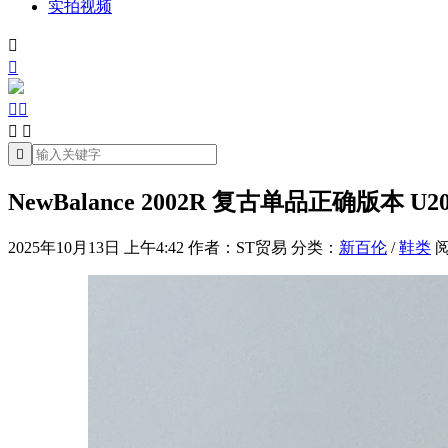
实拍视频







NewBalance 2002R 复古单品正确版本 U2
2025年10月13日 上午4:42
作者：ST贸易
分类：
新百伦
/
鞋类
阅