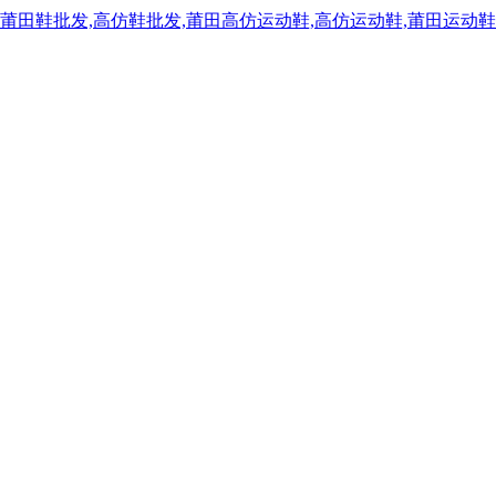
,莆田鞋批发,高仿鞋批发,莆田高仿运动鞋,高仿运动鞋,莆田运动鞋