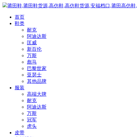
莆田鞋,莆田鞋货源,高仿鞋,高仿鞋货源,安福档口,莆田高仿鞋
首页
鞋类
耐克
阿迪达斯
匡威
新百伦
万斯
彪马
巴黎世家
亚瑟士
其他品牌
服装
高端大牌
耐克
阿迪达斯
万斯
冠军
虎头
皮带