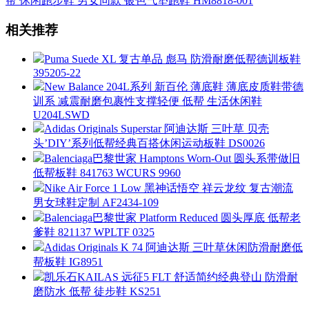
帮 休闲跑步鞋 男女同款 银色气垫跑鞋 HM8818-001
相关推荐
Puma Suede XL 复古单品 彪马 防滑耐磨低帮德训板鞋
395205-22
New Balance 204L系列 新百伦 薄底鞋 薄底皮质鞋带德
训系 减震耐磨包裹性支撑轻便 低帮 生活休闲鞋
U204LSWD
Adidas Originals Superstar 阿迪达斯 三叶草 贝壳
头’DIY’系列低帮经典百搭休闲运动板鞋 DS0026
Balenciaga巴黎世家 Hamptons Worn-Out 圆头系带做旧
低帮板鞋 841763 WCURS 9960
Nike Air Force 1 Low 黑神话悟空 祥云龙纹 复古潮流
男女球鞋定制 AF2434-109
Balenciaga巴黎世家 Platform Reduced 圆头厚底 低帮老
爹鞋 821137 WPLTF 0325
Adidas Originals K 74 阿迪达斯 三叶草休闲防滑耐磨低
帮板鞋 IG8951
凯乐石KAILAS 远征5 FLT 舒适简约经典登山 防滑耐
磨防水 低帮 徒步鞋 KS251