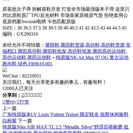
原装批次子弹 拆解原鞋开发 打造全市场最强版本子弹 这里只
对比原鞋原厂TPU反光材料 市场首家原模原气垫 拒绝套用公
底原档案Swoosh电绣 卡色匹配原版
SIZE：36 36.5 37.5 38 38.5 39 40 40.5 41 42 42.5 43 44 44.5 45
编码：GX290310
未经允许不得转载：
莆田鞋,莆田鞋货源,高仿鞋,高仿鞋货源,安
福档口,莆田高仿鞋,莆田鞋批发,高仿鞋批发,莆田高仿运动鞋,
高仿运动鞋,莆田运动鞋
»
纯原版NK Air Max 97 OG 复古运动
跑步鞋 绿色 FB9619-001
WeChat：82210051
关注我们，每天分享更多有趣的事儿，有趣有料！
12000人已关注
分享到：








赞(
0
)

打赏
上一篇
广东纯原版本LV Louis Vuitton Trainer 限定联名 低帮休闲板鞋
白粉紫
下一篇
纯原版Nike AIR MAX TL 2.5 “Metallic Silver”舒适百搭耐磨 低