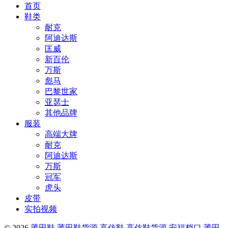
首页
鞋类
耐克
阿迪达斯
匡威
新百伦
万斯
彪马
巴黎世家
亚瑟士
其他品牌
服装
高端大牌
耐克
阿迪达斯
万斯
冠军
虎头
皮带
实拍视频
© 2026
莆田鞋,莆田鞋货源,高仿鞋,高仿鞋货源,安福档口,莆田