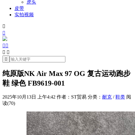
虎头
皮带
实拍视频







纯原版NK Air Max 97 OG 复古运动跑步
鞋 绿色 FB9619-001
2025年10月13日 上午4:42
作者：ST贸易
分类：
耐克
/
鞋类
阅
读(70)