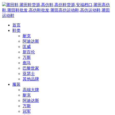
莆田鞋,莆田鞋货源,高仿鞋,高仿鞋货源,安福档口,莆田高仿
鞋,莆田鞋批发,高仿鞋批发,莆田高仿运动鞋,高仿运动鞋,莆田
运动鞋
首页
鞋类
耐克
阿迪达斯
匡威
新百伦
万斯
彪马
巴黎世家
亚瑟士
其他品牌
服装
高端大牌
耐克
阿迪达斯
万斯
冠军