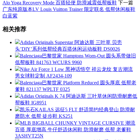
Alo Yoga Recovery Mode 百搭轻便 防滑减震低帮板鞋
下一篇
广东纯原版本LV Louis Vuitton Trainer 限定联名 低帮休闲板鞋
白蓝紫
相关推荐
Adidas Originals Superstar 阿迪达斯 三叶草 贝壳
头’DIY’系列低帮经典百搭休闲运动板鞋 DS0026
Balenciaga巴黎世家 Hamptons Worn-Out 圆头系带做旧
低帮板鞋 841763 WCURS 9960
Nike Air Force 1 Low 黑神话悟空 祥云龙纹 复古潮流
男女球鞋定制 AF2434-109
Balenciaga巴黎世家 Platform Reduced 圆头厚底 低帮老
爹鞋 821137 WPLTF 0325
Adidas Originals K 74 阿迪达斯 三叶草休闲防滑耐磨低
帮板鞋 IG8951
凯乐石KAILAS 远征5 FLT 舒适简约经典登山 防滑耐
磨防水 低帮 徒步鞋 KS251
MLB BIGBALL CHUNKY VINTAGE CURSIVE 潮流
百搭 厚底增高 牛仔舒适休闲鞋 防滑耐磨 低帮 老爹鞋
3ASHVT25N