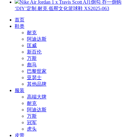
Nike Air Jordan 1 x Travis Scott AJ1倒勾 乔一倒钩
‘DIY’定制 耐克 低帮文化篮球鞋 XS2025-063
首页
鞋类
耐克
阿迪达斯
匡威
新百伦
万斯
彪马
巴黎世家
亚瑟士
其他品牌
服装
高端大牌
耐克
阿迪达斯
万斯
冠军
虎头
皮带