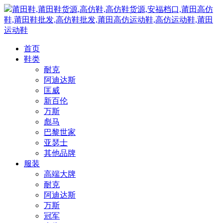
莆田鞋,莆田鞋货源,高仿鞋,高仿鞋货源,安福档口,莆田高仿
鞋,莆田鞋批发,高仿鞋批发,莆田高仿运动鞋,高仿运动鞋,莆田
运动鞋
首页
鞋类
耐克
阿迪达斯
匡威
新百伦
万斯
彪马
巴黎世家
亚瑟士
其他品牌
服装
高端大牌
耐克
阿迪达斯
万斯
冠军