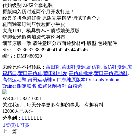
代购级别 ZP级全套包装
原版购入历时近两个月开发打造！
经典多拼色超好看 原版完美楦型 调试了两个月
鞋面独家订制压纹粒面小牛皮
大底TPU、模具费2w+ 质感媲美原版
垫脚聚米微料加透气英伦网布
细节原版一致 请注意区分市面通货材料 版型 包装配件
Size： 35 36 37 38 39 40 41 42 43 44 45 46
编码：DMF480520
未经允许不得转载：
莆田鞋,莆田鞋货源,高仿鞋,高仿鞋货源,安
福档口,莆田高仿鞋,莆田鞋批发,高仿鞋批发,莆田高仿运动鞋,
高仿运动鞋,莆田运动鞋
»
广东纯原版本LV Louis Vuitton
Trainer 限定联名 低帮休闲板鞋 白粉紫
WeChat：82210051
关注我们，每天分享更多有趣的事儿，有趣有料！
12000人已关注
分享到：








赞(
0
)

打赏
上一篇