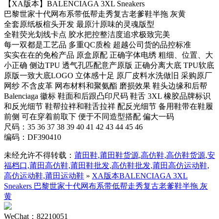
【XA版本】BALENCIAGA 3XL Sneakers
巴黎世家十代网布系带低帮走秀复古老爹鞋半拖 灰黄
全套原纸板楦头开发 最原汁原味的灵魂版型
全鞋荧光划线卡点 胶水把控整洁度追求极致完美
每一双都是工艺品 多重QC质检 超越公司货的品控标准
实实在在的免检产品 原盒原配 正确字体电绣 粗细、位置、大
小正确 侧边TPU 透气孔匹配意产原版 正确分离大底 TPU软底
原版一致大底LOGO 立体感十足 原厂皮料水洗做旧 采购原厂
网纱 不含皮革 网布材料和聚氨酯 磨损效果 鞋头边缘和后帮
Balenciaga 徽标 鞋面和后跟凸印尺码 鞋舌 3XL 橡胶品牌标识
和反光细节 鞋帮拉袢和鞋舌拉祥 配反光细节 备用鞋带在鞋履
前侧 可在穿着前取下 便于不同造型搭配 偏大一码
尺码：35 36 37 38 39 40 41 42 43 44 45 46
编码：DF390410
未经允许不得转载：
莆田鞋,莆田鞋货源,高仿鞋,高仿鞋货源,安
福档口,莆田高仿鞋,莆田鞋批发,高仿鞋批发,莆田高仿运动鞋,
高仿运动鞋,莆田运动鞋
»
XA版本BALENCIAGA 3XL
Sneakers 巴黎世家十代网布系带低帮走秀复古老爹鞋半拖 灰
黄
WeChat：82210051