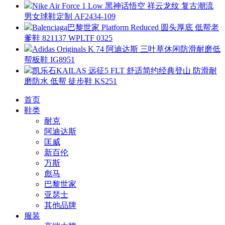
Nike Air Force 1 Low 黑神话悟空 祥云龙纹 复古潮流
男女球鞋定制 AF2434-109
Balenciaga巴黎世家 Platform Reduced 圆头厚底 低帮老
爹鞋 821137 WPLTF 0325
Adidas Originals K 74 阿迪达斯 三叶草休闲防滑耐磨低
帮板鞋 IG8951
凯乐石KAILAS 远征5 FLT 舒适简约经典登山 防滑耐
磨防水 低帮 徒步鞋 KS251
首页
鞋类
耐克
阿迪达斯
匡威
新百伦
万斯
彪马
巴黎世家
亚瑟士
其他品牌
服装