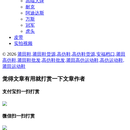
高端大牌
耐克
阿迪达斯
万斯
冠军
虎头
皮带
实拍视频
© 2026
莆田鞋,莆田鞋货源,高仿鞋,高仿鞋货源,安福档口,莆田
高仿鞋,莆田鞋批发,高仿鞋批发,莆田高仿运动鞋,高仿运动鞋,
莆田运动鞋
觉得文章有用就打赏一下文章作者
支付宝扫一扫打赏
微信扫一扫打赏