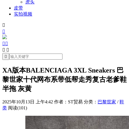
虎头
皮带
实拍视频







XA版本BALENCIAGA 3XL Sneakers 巴
黎世家十代网布系带低帮走秀复古老爹鞋
半拖 灰黄
2025年10月13日 上午4:42
作者：ST贸易
分类：
巴黎世家
/
鞋
类
阅读(101)