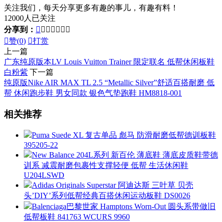
关注我们，每天分享更多有趣的事儿，有趣有料！
12000人已关注
分享到：








赞(
0
)

打赏
上一篇
广东纯原版本LV Louis Vuitton Trainer 限定联名 低帮休闲板鞋
白粉紫
下一篇
纯原版Nike AIR MAX TL 2.5 “Metallic Silver”舒适百搭耐磨 低
帮 休闲跑步鞋 男女同款 银色气垫跑鞋 HM8818-001
相关推荐
Puma Suede XL 复古单品 彪马 防滑耐磨低帮德训板鞋
395205-22
New Balance 204L系列 新百伦 薄底鞋 薄底皮质鞋带德
训系 减震耐磨包裹性支撑轻便 低帮 生活休闲鞋
U204LSWD
Adidas Originals Superstar 阿迪达斯 三叶草 贝壳
头’DIY’系列低帮经典百搭休闲运动板鞋 DS0026
Balenciaga巴黎世家 Hamptons Worn-Out 圆头系带做旧
低帮板鞋 841763 WCURS 9960