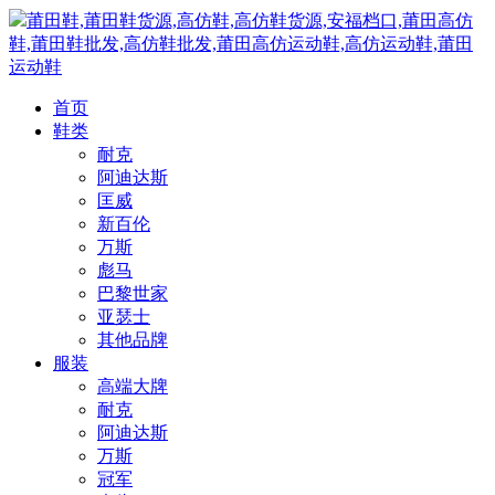
莆田鞋,莆田鞋货源,高仿鞋,高仿鞋货源,安福档口,莆田高仿
鞋,莆田鞋批发,高仿鞋批发,莆田高仿运动鞋,高仿运动鞋,莆田
运动鞋
首页
鞋类
耐克
阿迪达斯
匡威
新百伦
万斯
彪马
巴黎世家
亚瑟士
其他品牌
服装
高端大牌
耐克
阿迪达斯
万斯
冠军