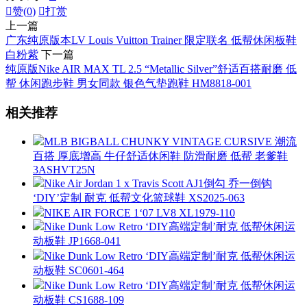

赞(
0
)

打赏
上一篇
广东纯原版本LV Louis Vuitton Trainer 限定联名 低帮休闲板鞋
白粉紫
下一篇
纯原版Nike AIR MAX TL 2.5 “Metallic Silver”舒适百搭耐磨 低
帮 休闲跑步鞋 男女同款 银色气垫跑鞋 HM8818-001
相关推荐
MLB BIGBALL CHUNKY VINTAGE CURSIVE 潮流
百搭 厚底增高 牛仔舒适休闲鞋 防滑耐磨 低帮 老爹鞋
3ASHVT25N
Nike Air Jordan 1 x Travis Scott AJ1倒勾 乔一倒钩
‘DIY’定制 耐克 低帮文化篮球鞋 XS2025-063
NIKE AIR FORCE 1‘07 LV8 XL1979-110
Nike Dunk Low Retro ‘DIY高端定制’耐克 低帮休闲运
动板鞋 JP1668-041
Nike Dunk Low Retro ‘DIY高端定制’耐克 低帮休闲运
动板鞋 SC0601-464
Nike Dunk Low Retro ‘DIY高端定制’耐克 低帮休闲运
动板鞋 CS1688-109