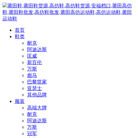
莆田鞋,莆田鞋货源,高仿鞋,高仿鞋货源,安福档口,莆田高仿
鞋,莆田鞋批发,高仿鞋批发,莆田高仿运动鞋,高仿运动鞋,莆田
运动鞋
首页
鞋类
耐克
阿迪达斯
匡威
新百伦
万斯
彪马
巴黎世家
亚瑟士
其他品牌
服装
高端大牌
耐克
阿迪达斯
万斯
冠军