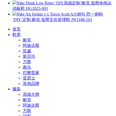
Nike Dunk Low Retro ‘DIY高端定制’耐克 低帮休闲运
动板鞋 DG2025-003
Nike Air Jordan 1 x Travis Scott AJ1倒勾 乔一倒钩
‘DIY’定制 耐克 低帮文化篮球鞋 JW1188-161
首页
鞋类
耐克
阿迪达斯
匡威
新百伦
万斯
彪马
巴黎世家
亚瑟士
其他品牌
服装
高端大牌
耐克
阿迪达斯
万斯