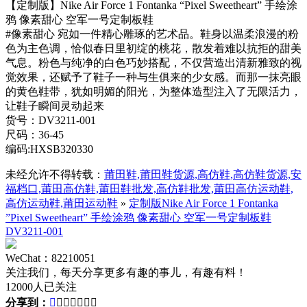
【定制版】Nike Air Force 1 Fontanka “Pixel Sweetheart” 手绘涂
鸦 像素甜心 空军一号定制板鞋
#像素甜心 宛如一件精心雕琢的艺术品。鞋身以温柔浪漫的粉
色为主色调，恰似春日里初绽的桃花，散发着难以抗拒的甜美
气息。粉色与纯净的白色巧妙搭配，不仅营造出清新雅致的视
觉效果，还赋予了鞋子一种与生俱来的少女感。而那一抹亮眼
的黄色鞋带，犹如明媚的阳光，为整体造型注入了无限活力，
让鞋子瞬间灵动起来
货号：DV3211-001
尺码：36-45
编码:HXSB320330
未经允许不得转载：
莆田鞋,莆田鞋货源,高仿鞋,高仿鞋货源,安
福档口,莆田高仿鞋,莆田鞋批发,高仿鞋批发,莆田高仿运动鞋,
高仿运动鞋,莆田运动鞋
»
定制版Nike Air Force 1 Fontanka
”Pixel Sweetheart” 手绘涂鸦 像素甜心 空军一号定制板鞋
DV3211-001
WeChat：82210051
关注我们，每天分享更多有趣的事儿，有趣有料！
12000人已关注
分享到：






